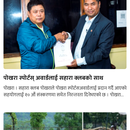
अध्यक्ष नारायण शर्मा...
पोखरा स्पोर्टस् अवार्डलाई सहारा क्लबको साथ
पोखरा । सहारा क्लब पोखराले पोखरा स्पोर्टसअवार्डलाई प्रदान गर्दै आएको
सहयोगलाई १० औं संस्करणमा समेत निरन्तरता दिनेभएको छ । पोखरा
स्पोर्टस अवार्डको उदीयमान खेलाडी विद्याको अवार्डको पुरस्कारराशीमा गर्दै
आएको सहयोगलाई निरन्तरता दिने भएको हो । नेपाल खेलकुद पत्रकार
मञ्चगण्डकीको आयोजना र रारा तयारी चाउचाउको मुख्य प्रायोजनमा
आगामी बैशाख १८ गतेपोखराको ईभेन्ट सेन्टरमा १० औं संस्करणको...