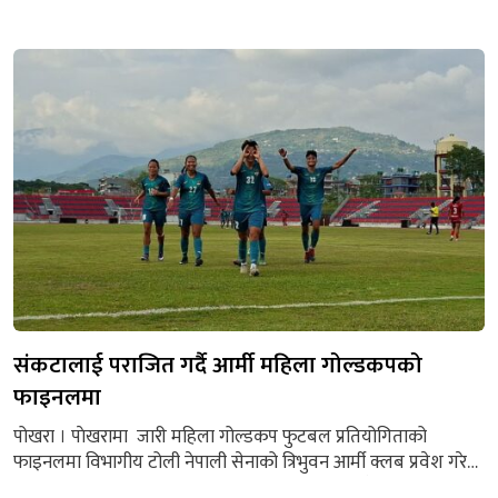
(बिहीबार) देखि सुरु हुने उक्त शृङ्खला यही वैशाख २८ गतेसम्म चल्ने
क्यानले जनाएको छ। त्रिकोणात्मक क्रिकेट शृङ्खलामा नेपाल ‘ए’,
स्कटल्याण्ड र अमेरिका सहभागी हुनेछन्। खेल तालिका अनुसार नेपाल
‘ए’ले आज पहिलो खेल स्कटल्याण्ड, वैशाख २५ गते दोस्रो...
संकटालाई पराजित गर्दै आर्मी महिला गोल्डकपको
फाइनलमा
पोखरा । पाेखरामा जारी महिला गोल्डकप फुटबल प्रतियोगिताको
फाइनलमा विभागीय टोली नेपाली सेनाको त्रिभुवन आर्मी क्लब प्रवेश गरेको
छ । आरएस पोखरा फुटबल क्लबको आयोजनामा यही वैशाख १८ गतेदेखि