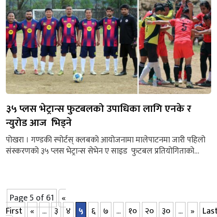
३५ प्लस भेट्रान्स फुटबलको उपाधिका लागि एनके र
न्युरोड आज भिड्ने
पोखरा । गण्डकी स्पोर्टस् क्लबको आयोजनामा मालेपाटनमा जारी पहिलो
संस्करणको ३५ प्लस भेट्रान्स सेभेन ए साइड फुटबल प्रतियोगिताको
उपाधिका लागि न्यूरोड एफसी र एनके एफसी भिड्ने भएका छन् । उक्त
खेल आइतबार दिउँसो १ बजे हुने खेल संयोजक र्यामोस गुरुङले जानकारी
दिए । गुरुङका अनुसार आज (शनिबार) भएको पहिलो सेमिफाइनल
खेलमा मेजर एफसीलाई पेनाल्टी सुटआउटमा...
Page 5 of 61
«
First
«
...
३
४
५
६
७
...
१०
२०
३०
...
»
Las