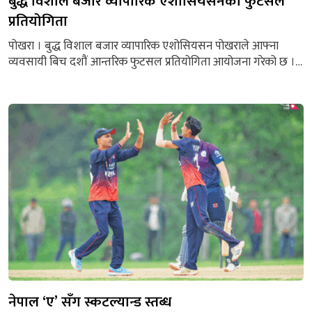
बुद्ध विशाल बजार व्यापारिक एशोसियसनको फुटसल
प्रतियोगिता
पोखरा । बुद्ध विशाल बजार व्यापारिक एशोसियसन पोखराले आफ्ना
व्यवसायी बिच दशौं आन्तरिक फुटसल प्रतियोगिता आयोजना गरेको छ ।
लिगको आधारमा खेलाइएको उक्त फुटसल प्रतियोगितामा राजेश खाँडको
टिम प्रथम हुदै नगद १७ हजार ५ सय सहित सिल्ड,मेडल र प्रमाणपत्र प्राप्त
गरेको थियो भने विशाल श्रेष्ठको टिम द्वितीय हुदै नगद ९ हजार सहित
सिल्ड, मेडल र प्रमाणपत्र प्राप्त...
नेपाल ‘ए’ सँग स्कटल्यान्ड स्तब्ध