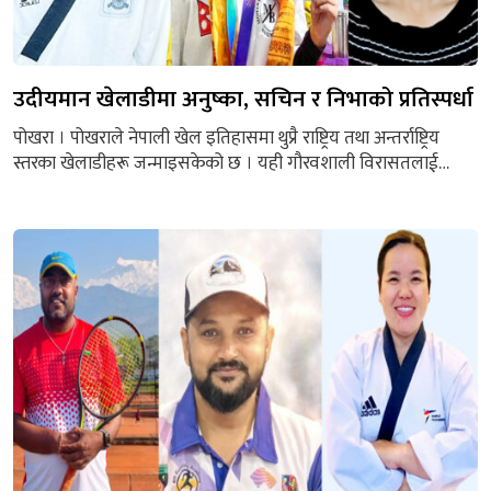
उदीयमान खेलाडीमा अनुष्का, सचिन र निभाको प्रतिस्पर्धा
पोखरा । पोखराले नेपाली खेल इतिहासमा थुप्रै राष्ट्रिय तथा अन्तर्राष्ट्रिय
स्तरका खेलाडीहरू जन्माइसकेको छ । यही गौरवशाली विरासतलाई
अगाडि बढाउने क्रममा अहिले युवा खेलाडीहरुको एउटा यस्तो पुस्ता
मैदानमा देखिएको छ, जसले आफ्नो कलिलो उमेरमै ठूला–ठूला
सफलताको जग बसालिसकेका छन् । खेलप्रतिको अगाध प्रेम, नियमित
प्रशिक्षण, अनुशासन र राष्ट्रको झण्डा फहराउने दृढ संकल्प बोकेका यी
खेलाडीहरू यतिबेला नेपाली खेलकुदको उज्ज्वल...