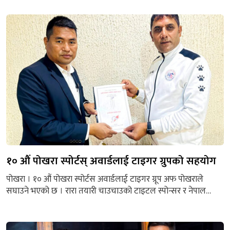
पोखरा रङ्गशालामा सुरु भएको प्रतियोगिताअन्तर्गत आज सम्पन्न खेलमा
सङ्कटा क्लबलाई ४–२ गोलअन्तरले हराउँदै आर्मी फाइनलमा पुगेको हो ।
खेलमा पहिलो हाफमा १–० को अग्रता कायम गरेको...
१० औं पोखरा स्पोर्टस् अवार्डलाई टाइगर ग्रुपको सहयोग
पोखरा । १० औं पोखरा स्पोर्टस अवार्डलाई टाइगर ग्रूप अफ पोखराले
सघाउने भएको छ । रारा तयारी चाउचाउको टाइटल स्पोन्सर र नेपाल
खेलकुद पत्रकार मञ्च गण्डकीको आयोजनामा आगामी वैशाख १८ गते
पोखरामा हुने १० औं संस्करणको पोखरा स्पोर्टस अवार्डका लागि विगतमा
जस्तै सहयोगलाई निरन्तता दिने भएको हो । टाइगर गु्रप अफ पोखराका