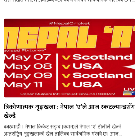
खेलकुद पत्रकार मञ्च गण्डकीले वैशाख ३१ गते पोखरा ईभेन्ट सेन्टर
बुलौंदीमा आयोजना गर्ने स्पोर्टस अवार्ड–२०८२ को चार विधाका मनाेनयन
बिहीबार सार्वजनिक गरिएको हो । मञ्चले बिहीबार पोखरामा पत्रकार
सम्मेलन गरी वर्ष सर्वोत्कृष्ट खेलाडी पुरुष र...
त्रिकोणात्मक शृङ्खला : नेपाल ‘ए’ले आज स्कटल्यान्डसँग
खेल्दै
काठमाडाै‌ं । नेपाल क्रिकेट सङ्घ (क्यान)ले नेपाल ‘ए’ टोलीले खेल्ने
अन्तर्राष्ट्रिय शृङ्खलाको खेल तालिका सार्वजनिक गरेको छ। आज