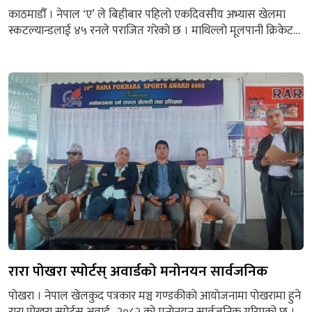
काठमाडौँ । नेपाल ‘ए’ ले बिहीबार पहिलो एकदिवसीय अभ्यास खेलमा
स्कटल्यान्डलाई ४५ रनले पराजित गरेको छ । माथिल्लो मूलपानी क्रिकेट
मैदानमा पहिले ब्याटिङ गरेको नेपाल ‘ए’ ले निर्धारित ५० ओभरमा आठ
विकेटको क्षतिमा २७७ रनको राम्रो स्कोर तयार पारेको थियो । पाहुना टिम
स्कटल्यान्ड जवाफमा ४८.२ ओभरमा २३२ रनमा अलआउट भयो ।
आइसिसी विश्वकप लिग २...
रारा पोखरा स्पोर्टस् अवार्डको मनोनयन सार्वजनिक
पोखरा । नेपाल खेलकुद पत्रकार मञ्च गण्डकीकाे आयाेजनामा पाेखरामा हुने
रारा पोखरा स्पोर्टस अवार्ड–२०८२ को मनाेनयन सार्वजनिक गरिएको छ ।