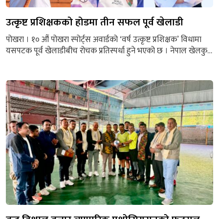
उत्कृष्ट प्रशिक्षकको होडमा तीन सफल पूर्व खेलाडी
पोखरा । १० औं पोखरा स्पोर्ट्स अवार्डको ‘वर्ष उत्कृष्ट प्रशिक्षक’ विधामा
यसपटक पूर्व खेलाडीबीच रोचक प्रतिस्पर्धा हुने भएको छ । नेपाल खेलकुद
पत्रकार मञ्च गण्डकीले आयोजना गर्ने यस अवार्डको मनोनयनमा
तेक्वान्दोकी रेखमाया गुरुङ, टेनिसका कुमार अधिकारी र एथ्लेटिक्सका
सिद्धान्त अधिकारी परेका छन् । यी तीनै जना हिजोका सफल खेलाडी हुन् ।
उनीहरु अहिले नयाँ पुस्तालाई...