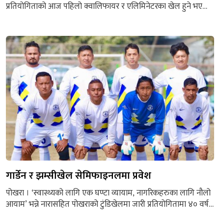
प्रतियोगिताको आज पहिलो क्वालिफायर र एलिमिनेटरका खेल हुने भएका
छन् । टाइगर ग्रुप अफ पोखरा नेपालको आयोजनामा जारी उक्त
प्रतियोगिताको सातौं दिन आज पुरुष र महिलातर्फ पहिलो क्वालिफायर र
पुरुषतर्फ एलिमिनेटरको खेल हुने तालिका छ । पोखरा रंगशालास्थित
भलिबल कोर्टमा हुने पहिलो खेल महिलातर्फको हुनेछ...
गार्डेन र झम्सीखेल सेमिफाइनलमा प्रवेश
पोखरा । ‘स्वास्थ्यको लागि एक घण्टा व्यायाम, नागरिकहरुका लागि नौलो
आयाम’ भन्ने नारासहित पोखराको टुंडिखेलमा जारी प्रतियोगितामा ४० वर्ष
उमेर समूहतर्फ गार्डेन एफसी र झम्सीखेल सेमिफाइनलमा प्रवेश गरेको छ