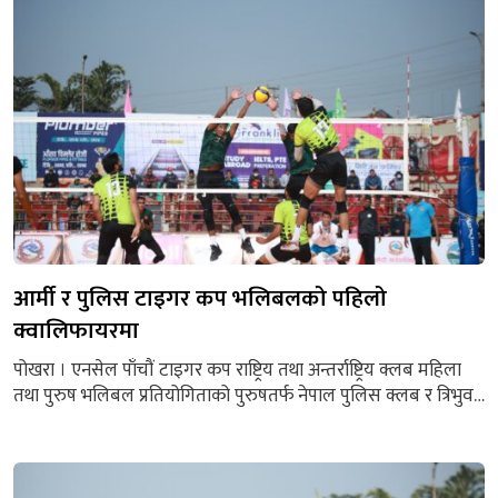
ले गुमाएको गण्डकीले दोस्रो, तेस्रो र चौथो सेटमा...
आर्मी र पुलिस टाइगर कप भलिबलको पहिलो
क्वालिफायरमा
पोखरा । एनसेल पाँचौं टाइगर कप राष्ट्रिय तथा अन्तर्राष्ट्रिय क्लब महिला
तथा पुरुष भलिबल प्रतियोगिताको पुरुषतर्फ नेपाल पुलिस क्लब र त्रिभुवन
आर्मी क्लबले पहिलो क्वालिफायर खेल्ने भएका छन् । ‘जित्ने समूह’ को
अन्तिम खेलमा भारतको सुनिल भलिबल क्लबलाई ३–२ को सेटमा
पराजित गर्दै आर्मीले पहिलो क्वालिफायर खेल्ने पक्का गरेको हो । पहिलो