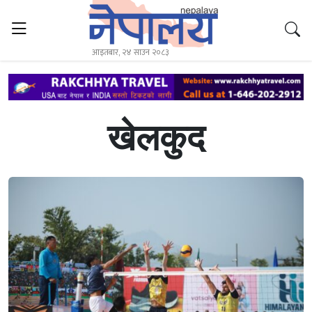
आइतबार, २४ साउन २०८३
खेलकुद