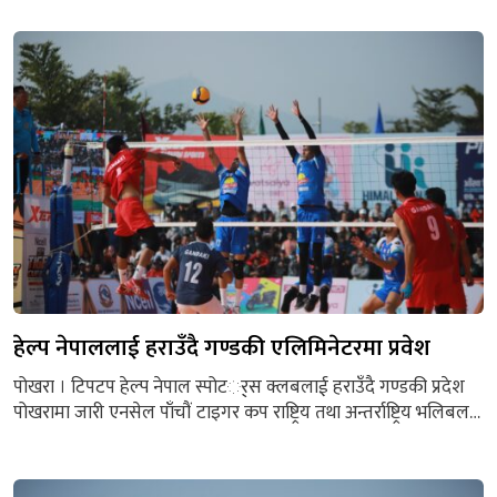
। बगर भाइखलकको आयोजनामा जारी १४ औं अन्तर्राष्ट्रिय भेट्रान्स एट ए
साइड फुटबल प्रतियोगिताको पहिलो क्वाटरफाइनल खेलमा फ्रिडम
फाइटर काठमाडौंलाई पेनाल्टी सुटआउटमा ७–६ गोल अन्तरले पराजित...
हेल्प नेपाललाई हराउँदै गण्डकी एलिमिनेटरमा प्रवेश
पोखरा । टिपटप हेल्प नेपाल स्पोटर््स क्लबलाई हराउँदै गण्डकी प्रदेश
पोखरामा जारी एनसेल पाँचौं टाइगर कप राष्ट्रिय तथा अन्तर्राष्ट्रिय भलिबल
प्रतियोगिताको पुरुषतर्फ एलिमिनेटरमा प्रवेश गरेको छ । पोखरा
रंगशालास्थित भलिबल कोर्टमा भएको खेलमा हेल्प नेपाललाई ३–१ सेटले
पराजित गर्दै गण्डकी एलिमिनेटरमा प्रवेश गरेको हो ।पहिलो सेट २१–२५