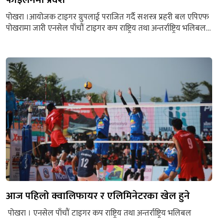
पोखरा ।आयोजक टाइगर ग्रुपलाई पराजित गर्दै सशस्त्र प्रहरी बल एपिएफ
पोखरामा जारी एनसेल पाँचौं टाइगर कप राष्ट्रिय तथा अन्तर्राष्ट्रिय भलिबल
प्रतियोगिताको फाइलनमा प्रवेश गरेको छ । पोखरा रंगशालामा शुक्रबार
बिहान भएको खेलमा आयोजक टोलीलाई ३–१ ले पराजित गर्दै डिफेन्डिङ
च्याम्पियन एपिएफ फाइनलमा स्थान सुरक्षित गरेको हो । पहिलो सेट २५–
२० ले आफ्नो पक्षमा पारेको एपिएफले...
आज पहिलो क्वालिफायर र एलिमिनेटरका खेल हुने
पोखरा । एनसेल पाँचौं टाइगर कप राष्ट्रिय तथा अन्तर्राष्ट्रिय भलिबल