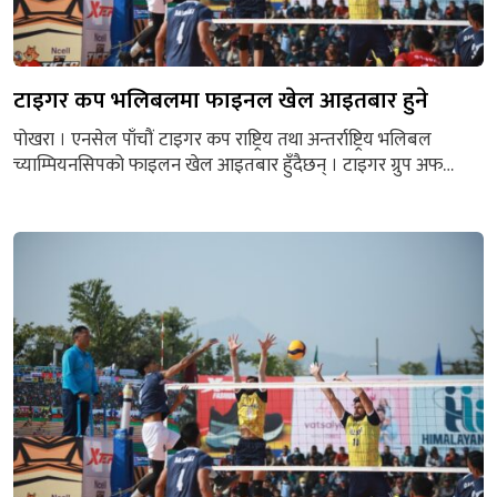
टाइगर कप भलिबलमा फाइनल खेल आइतबार हुने
पोखरा । एनसेल पाँचौं टाइगर कप राष्ट्रिय तथा अन्तर्राष्ट्रिय भलिबल
च्याम्पियनसिपको फाइलन खेल आइतबार हुँदैछन् । टाइगर ग्रुप अफ
पोखरा नेपालको आयोजनामा माघ १२ गतेदेखि सुरु भएको
च्याम्पियनसिपको महिला र पुरुषतर्फका दुवै फाइनल खेल आइतबार हुन
लागेको हो । आइतबार हुने पहिलो फाइलन खेल महिलातर्फको हुनेछ ।
बिहान ११ बजे सुरु हुने उक्त खेलमा आयोजक...