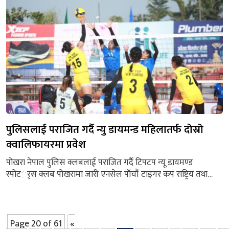
सेट २०–२५ ले...
पुलिसलाई पराजित गर्दै न्यु डायमन्ड महिलातर्फ दोस्रो
क्वालिफायरमा प्रवेश
पोखरा नेपाल पुलिस क्लबलाई पराजित गर्दै टिपटप न्यू डायमण्ड
स्पोटर््स क्लब पोखरामा जारी एनसेल पाँचौं टाइगर कप राष्ट्रिय तथा
अन्तर्राष्ट्रिय क्लब महिला तथा पुरुष भलिबल प्रतियोगिताको महिलातर्फ
दोस्रो क्वालिफायरमा प्रवेश गरेको छ । पोखरा रंगशालामा बिहीबार बिहान
भएको एलिमिनेटर खेलमा न्यू डायमण्डले पुलिसलाई ३–० को सोझो सेटमा
पराजित गरेको हो । न्यू डायमन्डले पहिलो सेट...
Page 20 of 61
«