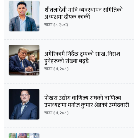
शीतलादेवी मावि व्यवस्थापन समितिको
अध्यक्षमा दीपक कार्की
साउन १८, २०८३
अमेरिकामै गिर्दैछ ट्रम्पको साख, निराश
हुनेहरूको संख्या बढ्दै
साउन १४, २०८३
पोखरा उद्योग वाणिज्य संघको वाणिज्य
उपाध्यक्षमा मनोज कुमार श्रेष्ठको उम्मेदवारी
घोषणा
साउन १४, २०८३