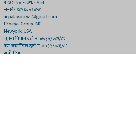
पोखरा-१४ चाउथे, नेपाल
सम्पर्कः ९८४६०५१४५१
nepalayanews@gmail.com
EZnepal Group INC
Newyork, USA
सूचना विभाग दर्ता नं. ४७३५/०८१/८२
प्रेस काउन्सिल दर्ता नं. ४७३५/०८१/८२
हाम्रो टिम
संरक्षकः दुर्गाप्रसाद पौडेल, बुद्धिराज बराल
अध्यक्षः नारायणी घिमिरे
सम्पादकः विष्णुप्रसाद पौडेल [अमेरिका]
सम्पादकः माधवप्रसाद बराल
कार्यकारी सम्पादकः मनोहरि पौडेल
सह-सम्पादकः महेन्द्रशरण लामिछाने
संवाददाताः गौरी भट्टराई
© 2026 Nepalaya News Network. Developed by
Sanil Shakya