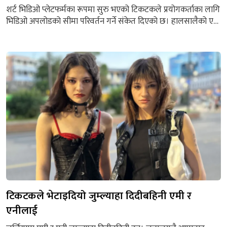
शर्ट भिडिओ प्लेटफर्मका रूपमा सुरु भएको टिकटकले प्रयोगकर्ताका लागि
भिडिओ अपलोडको सीमा परिवर्तन गर्ने संकेत दिएको छ। हालसालैको एक
खबरअनुसार ३० मिनेटसम्मको भिडिओ अपलोड गर्न दिनेगरी टिकटकले
नयाँ फिचर परीक्षण गरिरहेको छ। यो परीक्षण पहिलो पटक सोसल मिडिया
कन्सल्टेन्ट म्याट नभाराले पत्ता लगाएका हुन्। उनले एपको आईओएस बेटा
संस्करणमा टिकटकले ३० मिनेट लामो भिडिओ अपलोडका...
टिकटकले भेटाइदियो जुम्ल्याहा दिदीबहिनी एमी र
एनीलाई