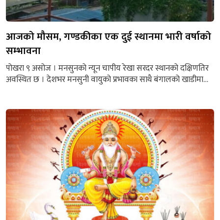
आजको मौसम, गण्डकीका एक दुई स्थानमा भारी वर्षाको
सम्भावना
पोखरा ९ असोज । मनसुनको न्यून चापीय रेखा सरदर स्थानको दक्षिणतिर
अवस्थित छ । देशभर मनसुनी वायुको प्रभावका साथै बंगालको खाडीमा
विकसित भएको न्यूनचापीय प्रणालीको आंशिक प्रभाव रहेको मौसम
पूर्वानुमान महाशाखाले जानकारी दिएको छ । महाशाखाका अनुसार देशभर
आंशिकदेखि साधारणतया बदली रहेको छ । गण्डकी, कोशी,
मधेश,बागमती, लुम्बिनी प्रदेशका केही र सुदुरपश्चिम प्रदेशका एक–दुई
स्थानमा...