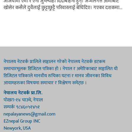
जर्जियामा एमी र एनी जुम्ल्याहा दिदीबहिनी हुन्। जन्मलगत्तै आमाबाट
खोसेर कसैले दुवैलाई छुट्टाछुट्टै परिवारलाई बेचिदिए। गएका दशकमा
जर्जियाको अस्पतालबाट दसौँ हजार बच्चा चोरेर बेचिएका थिए। त्यसैमा
उनीहरू पनि बेचिएका थिए। जबकि, उनीहरू आफ्नो वास्तविक आमासँग
छैनन्। उनीहरूलाई एक आपसमा थाहा समेत थिएन, आफूजस्तै अनुहार
भएको अर्काे कोही छ भन्ने। दिदी बहिनीको भेट वर्षौपछि टिभी ट्यालेन्ट...
नेपालय नेटवर्क प्रालिले सञ्चालन गरेको नेपालय नेटवर्क डटकम
समाचारमूलक डिजिटल पत्रिका हो । नेपाल र अमेरिकाबाट सञ्चालित यो
डिजिटल पत्रिकाले मानवीय रुचिका घटना र मानव जीवनका विविध
आयामहरुका विषयमा समाचार र विश्लेषण समेट्छ ।
नेपालय नेटवर्क प्रा.लि.
पोखरा-१४ चाउथे, नेपाल
सम्पर्कः ९८४६०५१४५१
nepalayanews@gmail.com
EZnepal Group INC
Newyork, USA