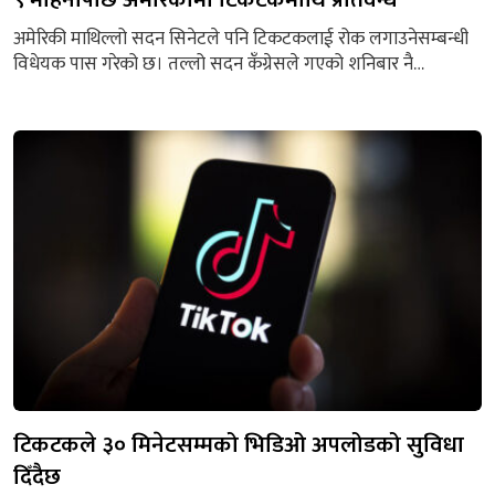
अमेरिकी माथिल्लो सदन सिनेटले पनि टिकटकलाई रोक लगाउनेसम्बन्धी
विधेयक पास गरेको छ। तल्लो सदन कँग्रेसले गएको शनिबार नै
सोसम्बन्धी विधेयक पास गरेको थियो। यो विधेयकले टिकटकको संचालक
कम्पनी बाइटडान्सलाई यसको हिस्सेदारी बेच्न समय दिएको छ। यदि,
बिक्री नगरेमा ९ महिनापछि अमेरिकामा टिकटकमाथि प्रतिबन्ध लाग्नेछ। सो
विधेयक राष्ट्रपति जो बाइडेनले हस्ताक्षर गरेपछि कानुन बन्नेछ। त्यो
अवस्थामा...
टिकटकले ३० मिनेटसम्मको भिडिओ अपलोडको सुविधा
दिँदैछ