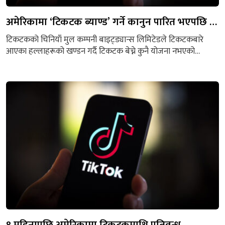
अमेरिकामा ‘टिकटक ब्याण्ड’ गर्ने कानुन पारित भएपछि …
टिकटकको चिनियाँ मुल कम्पनी बाइट्ड्यान्स लिमिटेडले टिकटकबारे
आएका हल्लाहरूको खण्डन गर्दै टिकटक बेच्ने कुनै योजना नभएको
जनाएको छ। अमेरिकाले ‘प्रयोगकर्ताको गोपनीयता सार्वजनिक हुनसक्ने’
भन्दै टिकटकमा प्रतिबन्ध लगाउने कानुन पारित गरेसँगै आएका
हल्लाहरूको खण्डन गर्दै ती हल्लाहरू सत्य नभएको बाइट्ड्यान्सले
जनाएको हो। ‘बाइट्ड्यान्ससँग टिकटक बेच्ने कुनै योजना छैन, विदेशी
मिडिया रिपोर्टहरू सत्य होइनन्’ कम्पनीले आफ्नो स्वामित्वमा...
९ महिनापछि अमेरिकामा टिकटकमाथि प्रतिवन्ध