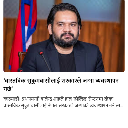
धवलशमशेर राणाले नयाँ अभियान घोषणा गरी नयाँ शक्ति गठन गर्ने पहल
सुरु गरेका छन । राप्रपाको...
‘वास्तविक सुकुमबासीलाई सरकारले जग्गा व्यवस्थापन
गर्छ’
काठमाडौँ। प्रधानमन्त्री वालेन्द्र शाहले हाल ‘होल्डिङ सेन्टर’मा रहेका
वास्तविक सुकुमबासीलाई नेपाल सरकारले जग्गाको व्यवस्थापन गर्ने स्पष्ट
गर्नुभएको छ। प्रतिनिधिसभाको आइतबारको बैठकमा श्रम संस्कृति पार्टीका
सांसद आरेन राईको प्रश्नको जवाफ दिँदै प्रधानमन्त्री शाहले काठमाडौँ
उपत्यकामा रहेको खोला किनारामा जोखिमपूर्ण अवस्थामा बसिरहेका