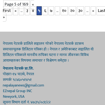
नागरिकलाई अर्को ठाउँमा सार्ने काम गरिएको र आफू स्थानीय सरकारमा
Page 5 of 169
«
हुँदादेखि नै सङ्घ सरकारलाई सुकुमबासीलाई...
First
«
...
३
४
५
६
७
...
१०
२०
३०
...
»
Las
»
नेपालय नेटवर्क प्रालिले सञ्चालन गरेको नेपालय नेटवर्क डटकम
समाचारमूलक डिजिटल पत्रिका हो । नेपाल र अमेरिकाबाट सञ्चालित यो
डिजिटल पत्रिकाले मानवीय रुचिका घटना र मानव जीवनका विविध
आयामहरुका विषयमा समाचार र विश्लेषण समेट्छ ।
नेपालय नेटवर्क प्रा.लि.
पोखरा-१४ चाउथे, नेपाल
सम्पर्कः ९८४६०५१४५१
nepalayanews@gmail.com
EZnepal Group INC
Newyork, USA
सूचना विभाग दर्ता नं. ४७३५/०८१/८२