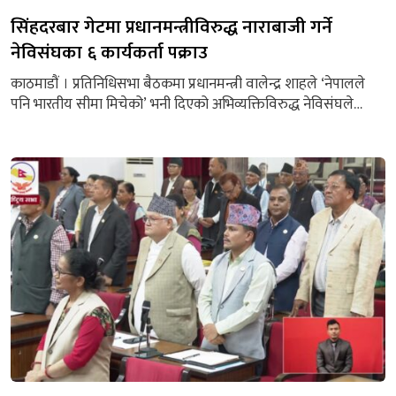
सिंहदरबार गेटमा प्रधानमन्त्रीविरुद्ध नाराबाजी गर्ने
नेविसंघका ६ कार्यकर्ता पक्राउ
काठमाडौं । प्रतिनिधिसभा बैठकमा प्रधानमन्त्री वालेन्द्र शाहले ‘नेपालले
पनि भारतीय सीमा मिचेको’ भनी दिएको अभिव्यक्तिविरुद्ध नेविसंघले
सिंहदरबार गेटअघि प्रदर्शन गरेका छन् । प्रधानमन्त्रीको उक्त भनाइ
गैरजिम्मेवार रहेको भन्दै नेविसंघका नेताहरूले नाराबाजी गरेका थिए ।
प्रदर्शनको क्रममा नेविसंघका निवर्तमान केन्द्रीय सदस्य राजकुमार बस्नेत,
अर्जुन कार्की, आदित्य दास, दिनेश कार्की, मोहन कालाखेती र गौरव पाण्डे
पक्राउ परेका...