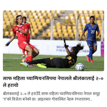
आज (सोमबार) धारणा राख्दै सांसदहरूले सो माग गरेका हुन् । राप्रपाका
सांसद ज्ञानेन्द्रबहादुर शाहीले देशको सार्वभौम विषय र भूमिको विषय
गम्भिर विषय भएकाले हचुवाको भरमा अभिव्यक्ति दिनु गलत हुने उहाँले
बताउनुभयो । उहाँले सभामुख डोलप्रसाद अर्याल मार्फत सरकारलाई...
साफ महिला च्याम्पियनसिपमा नेपालले श्रीलंकालाई २–०
ले हरायो
श्रीलंकालाई २–० ले हराउँदै साफ महिला च्याम्पियनसिपमा नेपाल समूह
‘ए’को विजेता बनेको छ। आइतबार गोवास्थित नेहरू रंगशालामा
नेपाललाई जित दिलाउन रश्मिकुमारी घिसिङ र रेनुका नगरकोटेले समान