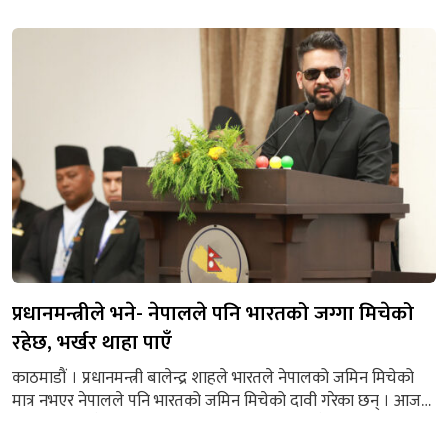
एक गोल गरे। नेपालले लगातार दुई खेलबाट ६ अंक बटुल्यो। पहिलो
खेलमा नेपालले भुटानलाई १–० ले हराएको थियो। सो खेलमा डिफेन्डर
गीता रानाले निर्णायक गोल गरेकी थिइन्। दोस्रो खेलमा...
प्रधानमन्त्रीले भने- नेपालले पनि भारतको जग्गा मिचेको
रहेछ, भर्खर थाहा पाएँ
काठमाडौं । प्रधानमन्त्री बालेन्द्र शाहले भारतले नेपालको जमिन मिचेको
मात्र नभएर नेपालले पनि भारतको जमिन मिचेको दावी गरेका छन् । आज
बसेको संसद बैठकमा सांसदहरूको प्रश्नको जवाफ दिँदै उनले यस्तो दाबी
गरेका छन् । उनले भने, ‘तपाईंहरूलाई सुन्दा अचम्म लाग्ला, मैले पनि भर्खरै