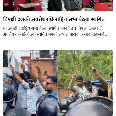
विपक्षी दलको अवरोधपछि राष्ट्रिय सभा बैठक स्थगित
काठमाडौं । राष्ट्रिय सभा बैठक स्थगित भएको छ । विपक्षी दलहरूले
अवरोध गरेपछि बैठक स्थगित भएको अध्यक्ष नारायणप्रसाद दाहालले
घोषणा गरे । उनका अनुसार, बैठक भोलि दिउँसो सवा १२ बजेसम्मका
लागि स्थगित गरिएको हो । प्रधानमन्त्री बालेन शाहले प्रतिनिधिसभा
बैठकमा दिएको सीमासम्बन्धी अभिव्यक्ति फिर्ता लिनुपर्ने बताउँदै विपक्षी
दलहरूले अवरोध गरेका हुन् । बैठक सुरु हुनासाथ...