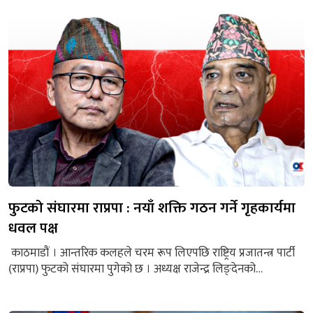
थाहा पाएँ । भारतले मात्र नभएर नेपालले पनि भारतको जग्गा मिचेको रहेछ...
फुटको संघारमा राप्रपा : नयाँ शक्ति गठन गर्ने गृहकार्यमा
धवल पक्ष
काठमाडौं । आन्तरिक कलहले चरम रूप लिएपछि राष्ट्रिय प्रजातन्त्र पार्टी
(राप्रपा) फुटको संघारमा पुगेको छ । अध्यक्ष राजेन्द्र लिङ्देनको
कार्यशैलीप्रति प्रश्न उठाउँदै आएको असन्तुष्ट पक्षले सामूहिक राजीनामा दिने
तयारी गरेको छ । असन्तुष्ट पक्षको नेतृत्व गर्दै आएका नेता डा‌‍.