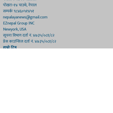
पोखरा-१४ चाउथे, नेपाल
सम्पर्कः ९८४६०५१४५१
nepalayanews@gmail.com
EZnepal Group INC
Newyork, USA
सूचना विभाग दर्ता नं. ४७३५/०८१/८२
प्रेस काउन्सिल दर्ता नं. ४७३५/०८१/८२
हाम्रो टिम
संरक्षकः दुर्गाप्रसाद पौडेल, बुद्धिराज बराल
अध्यक्षः नारायणी घिमिरे
सम्पादकः विष्णुप्रसाद पौडेल [अमेरिका]
सम्पादकः माधवप्रसाद बराल
कार्यकारी सम्पादकः मनोहरि पौडेल
सह-सम्पादकः महेन्द्रशरण लामिछाने
संवाददाताः गौरी भट्टराई
© 2026 Nepalaya News Network. Developed by
Sanil Shakya