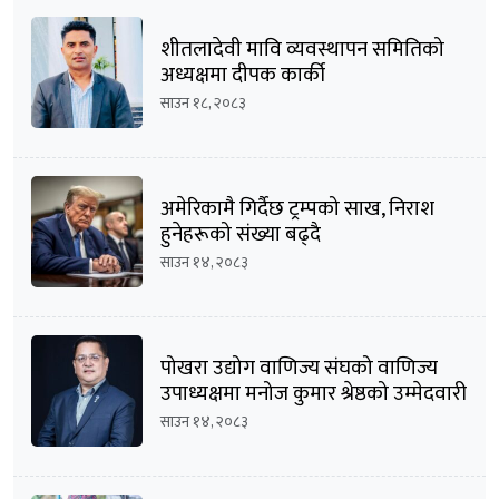
शीतलादेवी मावि व्यवस्थापन समितिको
अध्यक्षमा दीपक कार्की
साउन १८, २०८३
अमेरिकामै गिर्दैछ ट्रम्पको साख, निराश
हुनेहरूको संख्या बढ्दै
साउन १४, २०८३
पोखरा उद्योग वाणिज्य संघको वाणिज्य
उपाध्यक्षमा मनोज कुमार श्रेष्ठको उम्मेदवारी
घोषणा
साउन १४, २०८३