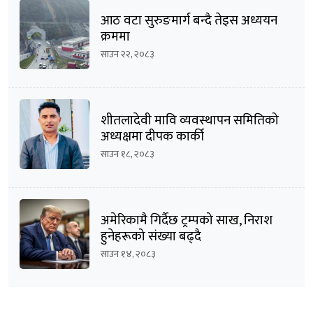
आठ वटा सुरुङमार्ग बन्दै तेइस अध्ययन
क्रममा
साउन २२, २०८३
शीतलादेवी मावि व्यवस्थापन समितिको
अध्यक्षमा दीपक कार्की
साउन १८, २०८३
अमेरिकामै गिर्दैछ ट्रम्पको साख, निराश
हुनेहरूको संख्या बढ्दै
साउन १४, २०८३