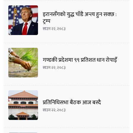
इरानसँगको युद्ध चाँडै अन्त्य हुन सक्छ :
ट्रम्प
साउन २२, २०८३
गण्डकी प्रदेशमा ९९ प्रतिशत धान रोपाइँ
साउन २२, २०८३
प्रतिनिधिसभा बैठक आज बस्दै
साउन २२, २०८३