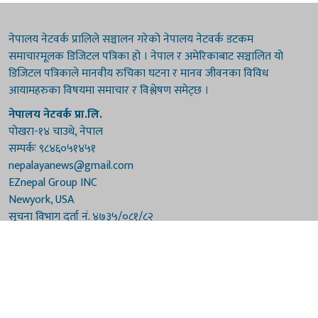
नेपालय नेटवर्क प्रालिले सञ्चालन गरेको नेपालय नेटवर्क डटकम
समाचारमूलक डिजिटल पत्रिका हो । नेपाल र अमेरिकाबाट सञ्चालित यो
डिजिटल पत्रिकाले मानवीय रुचिका घटना र मानव जीवनका विविध
आयामहरुका विषयमा समाचार र विश्लेषण समेट्छ ।
नेपालय नेटवर्क प्रा.लि.
पोखरा-१४ चाउथे, नेपाल
सम्पर्कः ९८४६०५१४५१
nepalayanews@gmail.com
EZnepal Group INC
Newyork, USA
सूचना विभाग दर्ता नं. ४७३५/०८१/८२
प्रेस काउन्सिल दर्ता नं. ४७३५/०८१/८२
हाम्रो टिम
संरक्षकः दुर्गाप्रसाद पौडेल, बुद्धिराज बराल
अध्यक्षः नारायणी घिमिरे
सम्पादकः विष्णुप्रसाद पौडेल [अमेरिका]