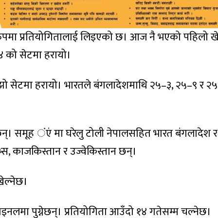
 रुपमा प्रतियोगितालाई लिइएको छ। आज नै भएको पहिलो 
४ को सेटमा हरायो।
सोझो सेटमा हरायो। भारतले बंगलादेशमाथि २५–३, २५–९ र २
गर्दैछन्। समूह ंएं मा घरेलु टोली नेपालसहित भारत बंगलादेश र
दिभ्स, काजकिस्तान र उज्वेकिस्तान छन्।
ेल्नेछ।
इनलमा पुग्नेछन्। प्रतियोगिता आउँदो १४ गतेसम्म चल्नेछ।