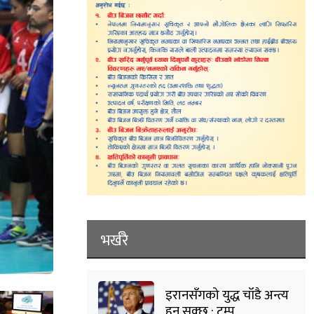
भर्खरै
इरानसँगको युद्ध चाँडै अन्त्य
हुन सक्छ : ट्रम्प