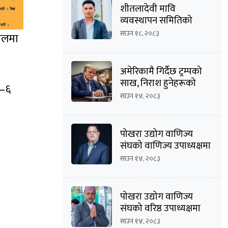
शीतलादेवी मावि
व्यवस्थापन समितिको
अध्यक्षमा दीपक कार्की
साउन १८, २०८३
खेलमा
अमेरिकामै गिर्दैछ ट्रम्पको
साख, निराश हुनेहरूको
५–६
संख्या बढ्दै
साउन १४, २०८३
पोखरा उद्योग वाणिज्य
संघको वाणिज्य उपाध्यक्षमा
मनोज कुमार श्रेष्ठको
साउन १४, २०८३
उम्मेदवारी घोषणा
पोखरा उद्योग वाणिज्य
संघको वरिष्ठ उपाध्यक्षमा
दिनेशचन्द्र बाँस्तोलाको
साउन १४, २०८३