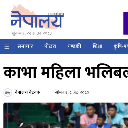
शुक्रबार, २२ साउन २०८३
समाचार
पोखरा
गण्डकी
शिक्षा
कृषि-पर
काभा महिला भलिबल च
नेपालय नेटवर्क
सोमबार, ८ जेठ २०८०