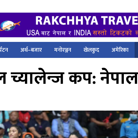
्यटन
अर्थ–बजार
मनोरञ्जन
खेलकुद
अमेरिका
्यालेन्ज कप: नेपाल