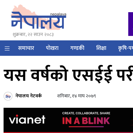
शुक्रबार, २२ साउन २०८३
समाचार
पोखरा
गण्डकी
शिक्षा
कृषि-पर
यस वर्षको एसईई पर
नेपालय नेटवर्क
शनिबार, १४ माघ २०७९