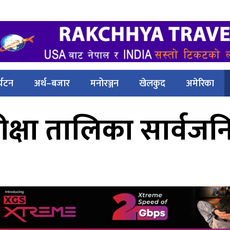
्यटन
अर्थ–बजार
मनोरञ्जन
खेलकुद
अमेरिका
ीक्षा तालिका सार्व