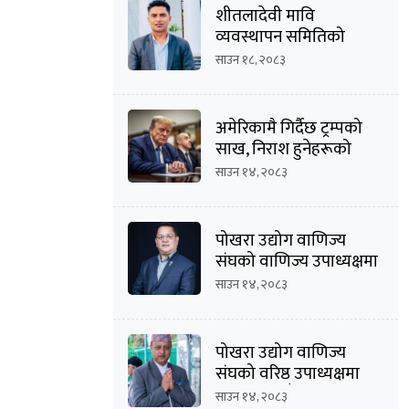
शीतलादेवी मावि
व्यवस्थापन समितिको
अध्यक्षमा दीपक कार्की
साउन १८, २०८३
अमेरिकामै गिर्दैछ ट्रम्पको
साख, निराश हुनेहरूको
संख्या बढ्दै
साउन १४, २०८३
पोखरा उद्योग वाणिज्य
संघको वाणिज्य उपाध्यक्षमा
मनोज कुमार श्रेष्ठको
साउन १४, २०८३
उम्मेदवारी घोषणा
पोखरा उद्योग वाणिज्य
संघको वरिष्ठ उपाध्यक्षमा
दिनेशचन्द्र बाँस्तोलाको
साउन १४, २०८३