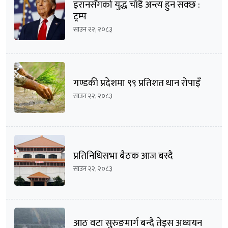
इरानसँगको युद्ध चाँडै अन्त्य हुन सक्छ :
ट्रम्प
साउन २२, २०८३
गण्डकी प्रदेशमा ९९ प्रतिशत धान रोपाइँ
साउन २२, २०८३
प्रतिनिधिसभा बैठक आज बस्दै
साउन २२, २०८३
आठ वटा सुरुङमार्ग बन्दै तेइस अध्ययन