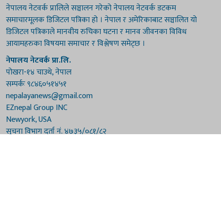
नेपालय नेटवर्क प्रालिले सञ्चालन गरेको नेपालय नेटवर्क डटकम
समाचारमूलक डिजिटल पत्रिका हो । नेपाल र अमेरिकाबाट सञ्चालित यो
डिजिटल पत्रिकाले मानवीय रुचिका घटना र मानव जीवनका विविध
आयामहरुका विषयमा समाचार र विश्लेषण समेट्छ ।
नेपालय नेटवर्क प्रा.लि.
पोखरा-१४ चाउथे, नेपाल
सम्पर्कः ९८४६०५१४५१
nepalayanews@gmail.com
EZnepal Group INC
Newyork, USA
सूचना विभाग दर्ता नं. ४७३५/०८१/८२
प्रेस काउन्सिल दर्ता नं. ४७३५/०८१/८२
हाम्रो टिम
संरक्षकः दुर्गाप्रसाद पौडेल, बुद्धिराज बराल
अध्यक्षः नारायणी घिमिरे
सम्पादकः विष्णुप्रसाद पौडेल [अमेरिका]
सम्पादकः माधवप्रसाद बराल
कार्यकारी सम्पादकः मनोहरि पौडेल