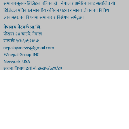
समाचारमूलक डिजिटल पत्रिका हो । नेपाल र अमेरिकाबाट सञ्चालित यो
डिजिटल पत्रिकाले मानवीय रुचिका घटना र मानव जीवनका विविध
आयामहरुका विषयमा समाचार र विश्लेषण समेट्छ ।
नेपालय नेटवर्क प्रा.लि.
पोखरा-१४ चाउथे, नेपाल
सम्पर्कः ९८४६०५१४५१
nepalayanews@gmail.com
EZnepal Group INC
Newyork, USA
सूचना विभाग दर्ता नं. ४७३५/०८१/८२
प्रेस काउन्सिल दर्ता नं. ४७३५/०८१/८२
हाम्रो टिम
संरक्षकः दुर्गाप्रसाद पौडेल, बुद्धिराज बराल
अध्यक्षः नारायणी घिमिरे
सम्पादकः विष्णुप्रसाद पौडेल [अमेरिका]
सम्पादकः माधवप्रसाद बराल
कार्यकारी सम्पादकः मनोहरि पौडेल
सह-सम्पादकः महेन्द्रशरण लामिछाने