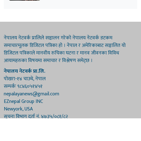
नेपालय नेटवर्क प्रालिले सञ्चालन गरेको नेपालय नेटवर्क डटकम
समाचारमूलक डिजिटल पत्रिका हो । नेपाल र अमेरिकाबाट सञ्चालित यो
डिजिटल पत्रिकाले मानवीय रुचिका घटना र मानव जीवनका विविध
आयामहरुका विषयमा समाचार र विश्लेषण समेट्छ ।
नेपालय नेटवर्क प्रा.लि.
पोखरा-१४ चाउथे, नेपाल
सम्पर्कः ९८४६०५१४५१
nepalayanews@gmail.com
EZnepal Group INC
Newyork, USA
सूचना विभाग दर्ता नं. ४७३५/०८१/८२
प्रेस काउन्सिल दर्ता नं. ४७३५/०८१/८२
हाम्रो टिम
संरक्षकः दुर्गाप्रसाद पौडेल, बुद्धिराज बराल