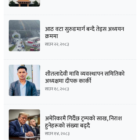
आठ वटा सुरुङमार्ग बन्दै तेइस अध्ययन
क्रममा
साउन २२, २०८३
शीतलादेवी मावि व्यवस्थापन समितिको
अध्यक्षमा दीपक कार्की
साउन १८, २०८३
अमेरिकामै गिर्दैछ ट्रम्पको साख, निराश
हुनेहरूको संख्या बढ्दै
साउन १४, २०८३