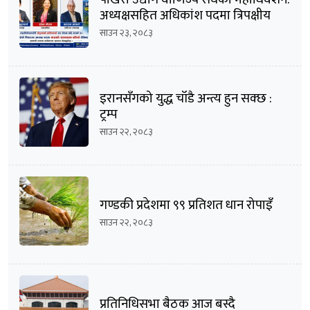
अध्यक्षसहित अधिकांश पदमा त्रिपक्षीय
भिडन्तको सम्भावना
साउन २३, २०८३
इरानसँगको युद्ध चाँडै अन्त्य हुन सक्छ :
ट्रम्प
साउन २२, २०८३
गण्डकी प्रदेशमा ९९ प्रतिशत धान रोपाइँ
साउन २२, २०८३
प्रतिनिधिसभा बैठक आज बस्दै