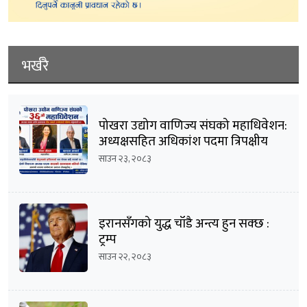
भर्खरै
पोखरा उद्योग वाणिज्य संघको महाधिवेशन:
अध्यक्षसहित अधिकांश पदमा त्रिपक्षीय
भिडन्तको सम्भावना
साउन २३, २०८३
इरानसँगको युद्ध चाँडै अन्त्य हुन सक्छ :
ट्रम्प
साउन २२, २०८३