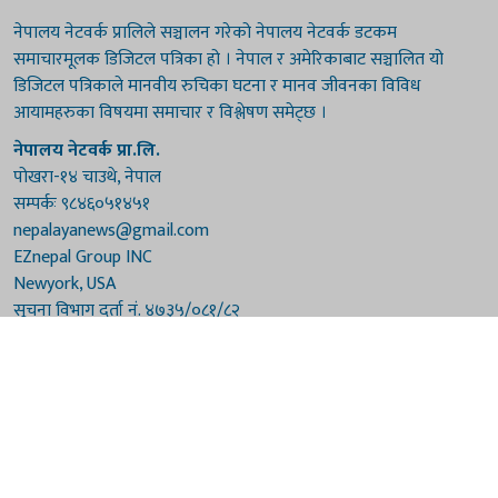
नेपालय नेटवर्क प्रालिले सञ्चालन गरेको नेपालय नेटवर्क डटकम
समाचारमूलक डिजिटल पत्रिका हो । नेपाल र अमेरिकाबाट सञ्चालित यो
डिजिटल पत्रिकाले मानवीय रुचिका घटना र मानव जीवनका विविध
आयामहरुका विषयमा समाचार र विश्लेषण समेट्छ ।
नेपालय नेटवर्क प्रा.लि.
पोखरा-१४ चाउथे, नेपाल
सम्पर्कः ९८४६०५१४५१
nepalayanews@gmail.com
EZnepal Group INC
Newyork, USA
सूचना विभाग दर्ता नं. ४७३५/०८१/८२
प्रेस काउन्सिल दर्ता नं. ४७३५/०८१/८२
हाम्रो टिम
संरक्षकः दुर्गाप्रसाद पौडेल, बुद्धिराज बराल
अध्यक्षः नारायणी घिमिरे
सम्पादकः विष्णुप्रसाद पौडेल [अमेरिका]
सम्पादकः माधवप्रसाद बराल
कार्यकारी सम्पादकः मनोहरि पौडेल