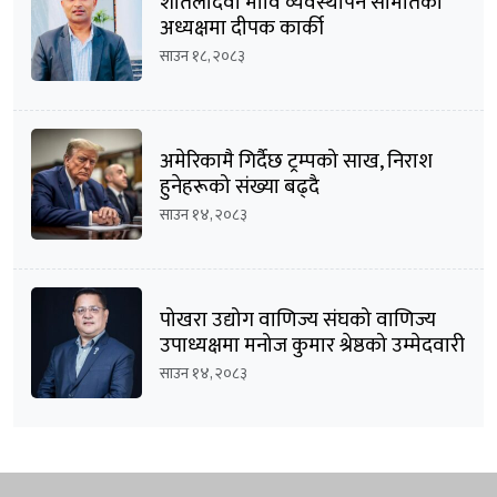
शीतलादेवी मावि व्यवस्थापन समितिको
अध्यक्षमा दीपक कार्की
साउन १८, २०८३
अमेरिकामै गिर्दैछ ट्रम्पको साख, निराश
हुनेहरूको संख्या बढ्दै
साउन १४, २०८३
पोखरा उद्योग वाणिज्य संघको वाणिज्य
उपाध्यक्षमा मनोज कुमार श्रेष्ठको उम्मेदवारी
घोषणा
साउन १४, २०८३