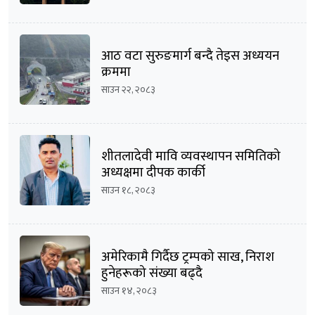
आठ वटा सुरुङमार्ग बन्दै तेइस अध्ययन
क्रममा
साउन २२, २०८३
शीतलादेवी मावि व्यवस्थापन समितिको
अध्यक्षमा दीपक कार्की
साउन १८, २०८३
अमेरिकामै गिर्दैछ ट्रम्पको साख, निराश
हुनेहरूको संख्या बढ्दै
साउन १४, २०८३