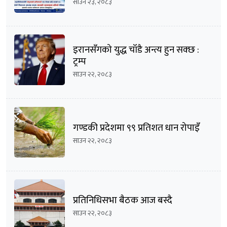
भिडन्तको सम्भावना
साउन २३, २०८३
इरानसँगको युद्ध चाँडै अन्त्य हुन सक्छ :
ट्रम्प
साउन २२, २०८३
गण्डकी प्रदेशमा ९९ प्रतिशत धान रोपाइँ
साउन २२, २०८३
प्रतिनिधिसभा बैठक आज बस्दै
साउन २२, २०८३