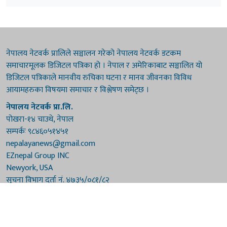
नेपालय नेटवर्क प्रालिले सञ्चालन गरेको नेपालय नेटवर्क डटकम
समाचारमूलक डिजिटल पत्रिका हो । नेपाल र अमेरिकाबाट सञ्चालित यो
डिजिटल पत्रिकाले मानवीय रुचिका घटना र मानव जीवनका विविध
आयामहरुका विषयमा समाचार र विश्लेषण समेट्छ ।
नेपालय नेटवर्क प्रा.लि.
पोखरा-१४ चाउथे, नेपाल
सम्पर्कः ९८४६०५१४५१
nepalayanews@gmail.com
EZnepal Group INC
Newyork, USA
सूचना विभाग दर्ता नं. ४७३५/०८१/८२
प्रेस काउन्सिल दर्ता नं. ४७३५/०८१/८२
हाम्रो टिम
संरक्षकः दुर्गाप्रसाद पौडेल, बुद्धिराज बराल