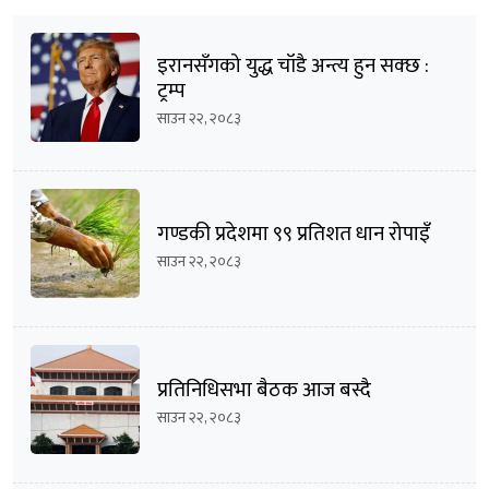
इरानसँगको युद्ध चाँडै अन्त्य हुन सक्छ :
ट्रम्प
साउन २२, २०८३
गण्डकी प्रदेशमा ९९ प्रतिशत धान रोपाइँ
साउन २२, २०८३
प्रतिनिधिसभा बैठक आज बस्दै
साउन २२, २०८३