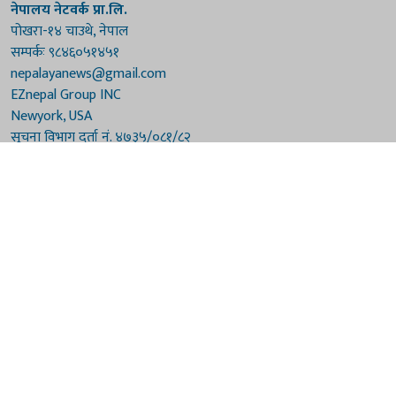
नेपालय नेटवर्क प्रा.लि.
पोखरा-१४ चाउथे, नेपाल
सम्पर्कः ९८४६०५१४५१
nepalayanews@gmail.com
EZnepal Group INC
Newyork, USA
सूचना विभाग दर्ता नं. ४७३५/०८१/८२
प्रेस काउन्सिल दर्ता नं. ४७३५/०८१/८२
हाम्रो टिम
संरक्षकः दुर्गाप्रसाद पौडेल, बुद्धिराज बराल
अध्यक्षः नारायणी घिमिरे
सम्पादकः विष्णुप्रसाद पौडेल [अमेरिका]
सम्पादकः माधवप्रसाद बराल
कार्यकारी सम्पादकः मनोहरि पौडेल
सह-सम्पादकः महेन्द्रशरण लामिछाने
संवाददाताः गौरी भट्टराई