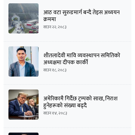
आठ वटा सुरुङमार्ग बन्दै तेइस अध्ययन
क्रममा
साउन २२, २०८३
शीतलादेवी मावि व्यवस्थापन समितिको
अध्यक्षमा दीपक कार्की
साउन १८, २०८३
अमेरिकामै गिर्दैछ ट्रम्पको साख, निराश
हुनेहरूको संख्या बढ्दै
साउन १४, २०८३