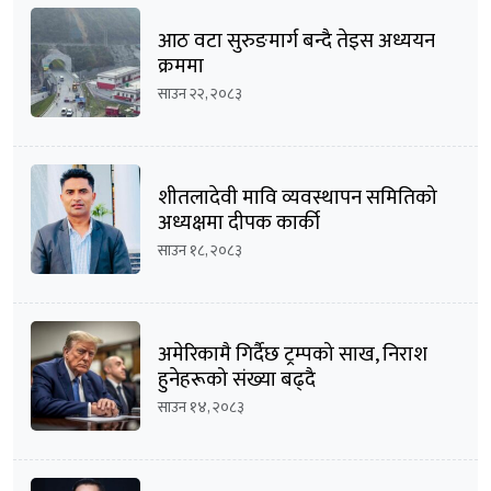
आठ वटा सुरुङमार्ग बन्दै तेइस अध्ययन
क्रममा
साउन २२, २०८३
शीतलादेवी मावि व्यवस्थापन समितिको
अध्यक्षमा दीपक कार्की
साउन १८, २०८३
अमेरिकामै गिर्दैछ ट्रम्पको साख, निराश
हुनेहरूको संख्या बढ्दै
साउन १४, २०८३