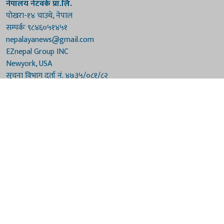
नेपालय नेटवर्क प्रा.लि.
पोखरा-१४ चाउथे, नेपाल
सम्पर्कः ९८४६०५१४५१
nepalayanews@gmail.com
EZnepal Group INC
Newyork, USA
सूचना विभाग दर्ता नं. ४७३५/०८१/८२
प्रेस काउन्सिल दर्ता नं. ४७३५/०८१/८२
हाम्रो टिम
संरक्षकः दुर्गाप्रसाद पौडेल, बुद्धिराज बराल
अध्यक्षः नारायणी घिमिरे
सम्पादकः विष्णुप्रसाद पौडेल [अमेरिका]
सम्पादकः माधवप्रसाद बराल
कार्यकारी सम्पादकः मनोहरि पौडेल
सह-सम्पादकः महेन्द्रशरण लामिछाने
संवाददाताः गौरी भट्टराई