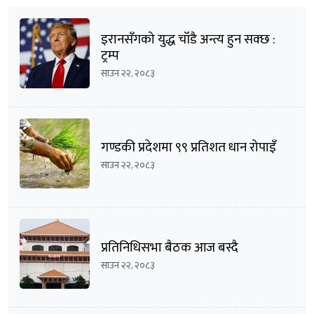
इरानसँगको युद्ध चाँडै अन्त्य हुन सक्छ :
ट्रम्प
साउन २२, २०८३
गण्डकी प्रदेशमा ९९ प्रतिशत धान रोपाइँ
साउन २२, २०८३
प्रतिनिधिसभा बैठक आज बस्दै
साउन २२, २०८३