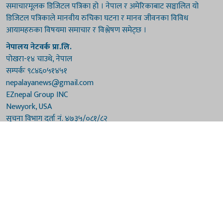
समाचारमूलक डिजिटल पत्रिका हो । नेपाल र अमेरिकाबाट सञ्चालित यो
डिजिटल पत्रिकाले मानवीय रुचिका घटना र मानव जीवनका विविध
आयामहरुका विषयमा समाचार र विश्लेषण समेट्छ ।
नेपालय नेटवर्क प्रा.लि.
पोखरा-१४ चाउथे, नेपाल
सम्पर्कः ९८४६०५१४५१
nepalayanews@gmail.com
EZnepal Group INC
Newyork, USA
सूचना विभाग दर्ता नं. ४७३५/०८१/८२
प्रेस काउन्सिल दर्ता नं. ४७३५/०८१/८२
हाम्रो टिम
संरक्षकः दुर्गाप्रसाद पौडेल, बुद्धिराज बराल
अध्यक्षः नारायणी घिमिरे
सम्पादकः विष्णुप्रसाद पौडेल [अमेरिका]
सम्पादकः माधवप्रसाद बराल
कार्यकारी सम्पादकः मनोहरि पौडेल
सह-सम्पादकः महेन्द्रशरण लामिछाने