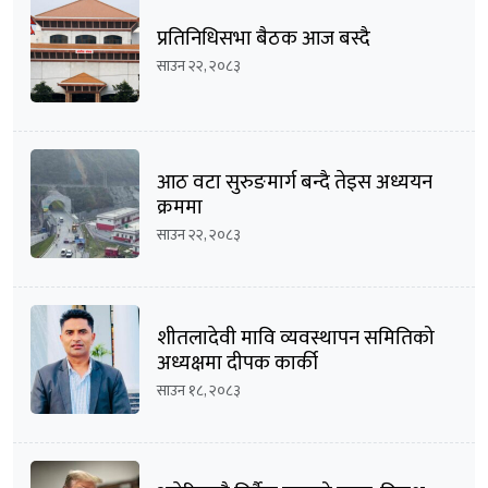
प्रतिनिधिसभा बैठक आज बस्दै
साउन २२, २०८३
आठ वटा सुरुङमार्ग बन्दै तेइस अध्ययन
क्रममा
साउन २२, २०८३
शीतलादेवी मावि व्यवस्थापन समितिको
अध्यक्षमा दीपक कार्की
साउन १८, २०८३