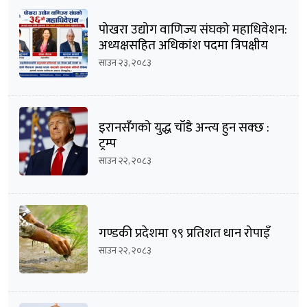
पोखरा उद्योग वाणिज्य संघको महाधिवेशन:
अध्यक्षसहित अधिकांश पदमा त्रिपक्षीय
भिडन्तको सम्भावना
साउन २३, २०८३
इरानसँगको युद्ध चाँडै अन्त्य हुन सक्छ :
ट्रम्प
साउन २२, २०८३
गण्डकी प्रदेशमा ९९ प्रतिशत धान रोपाइँ
साउन २२, २०८३