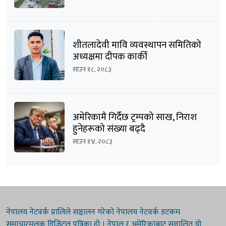
शीतलादेवी मावि व्यवस्थापन समितिको
अध्यक्षमा दीपक कार्की
साउन १८, २०८३
अमेरिकामै गिर्दैछ ट्रम्पको साख, निराश
हुनेहरूको संख्या बढ्दै
साउन १४, २०८३
नेपालय नेटवर्क प्रालिले सञ्चालन गरेको नेपालय नेटवर्क डटकम
समाचारमूलक डिजिटल पत्रिका हो । नेपाल र अमेरिकाबाट सञ्चालित यो