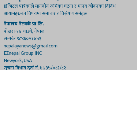
डिजिटल पत्रिकाले मानवीय रुचिका घटना र मानव जीवनका विविध
आयामहरुका विषयमा समाचार र विश्लेषण समेट्छ ।
नेपालय नेटवर्क प्रा.लि.
पोखरा-१४ चाउथे, नेपाल
सम्पर्कः ९८४६०५१४५१
nepalayanews@gmail.com
EZnepal Group INC
Newyork, USA
सूचना विभाग दर्ता नं. ४७३५/०८१/८२
प्रेस काउन्सिल दर्ता नं. ४७३५/०८१/८२
हाम्रो टिम
संरक्षकः दुर्गाप्रसाद पौडेल, बुद्धिराज बराल
अध्यक्षः नारायणी घिमिरे
सम्पादकः विष्णुप्रसाद पौडेल [अमेरिका]
सम्पादकः माधवप्रसाद बराल
कार्यकारी सम्पादकः मनोहरि पौडेल
सह-सम्पादकः महेन्द्रशरण लामिछाने
संवाददाताः गौरी भट्टराई