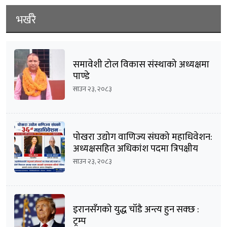
भर्खरै
समावेशी टोल विकास संस्थाको अध्यक्षमा
पाण्डे
साउन २३, २०८३
पोखरा उद्योग वाणिज्य संघको महाधिवेशन:
अध्यक्षसहित अधिकांश पदमा त्रिपक्षीय
भिडन्तको सम्भावना
साउन २३, २०८३
इरानसँगको युद्ध चाँडै अन्त्य हुन सक्छ :
ट्रम्प