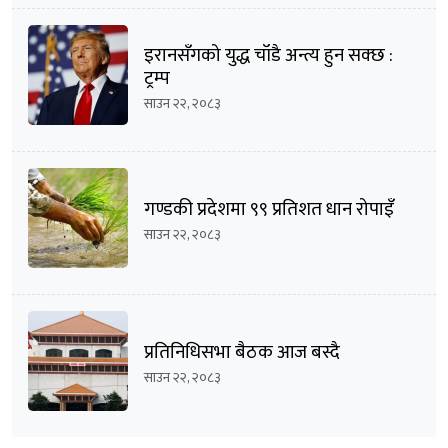
इरानसँगको युद्ध चाँडै अन्त्य हुन सक्छ :
ट्रम्प
साउन २२, २०८३
गण्डकी प्रदेशमा ९९ प्रतिशत धान रोपाइँ
साउन २२, २०८३
प्रतिनिधिसभा बैठक आज बस्दै
साउन २२, २०८३