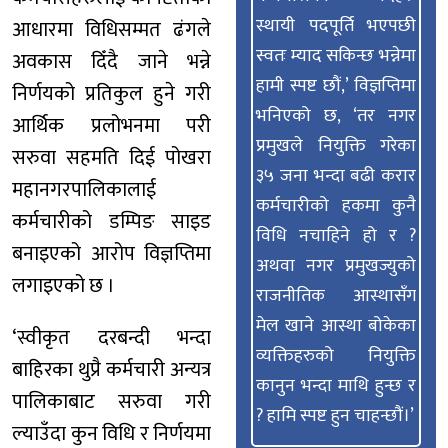
स्थायी पदपूर्ति भएपछी
आधारमा विधिसम्मत ढंगले
स्वतः म्याद सकिन्छ भन्नेमा
अवकास दिँदै जाने भन्ने
हामी स्पष्ट छौं,’ विज्ञप्तिमा
निर्णयको प्रतिकुल हुने गरी
भनिएको छ, ‘तर नगर
आर्थिक प्रलोभनमा परी
प्रमुखले नियुक्ति गरेका
सरुवा सहमति दिई पोखरा
३५ जना भन्दा बढी करार
महानगरपालिकालाई
कर्मचारीको हकमा कुनै
कर्मचारीको डम्पिङ साइड
विधि नचाहिने हो र ?
बनाइएको आरोप विज्ञप्तिमा
अथवा नगर प्रमुखज्युको
लगाइएको छ ।
राजनीतिक आस्थासँग
मेल खाने आस्था बोकेका
‘स्वीकृत दरबन्दी भन्दा
व्यक्तिहरुको नियुक्ति
बाहिरका थुप्रै कर्मचारी अन्यत्र
कानुन भन्दा माथि हुन्छ र
पालिकाबाट सरुवा गरी
? हामि स्पष्ट हुन चाहन्छौं।’
ल्याउँदा कुन विधि र निर्णयमा