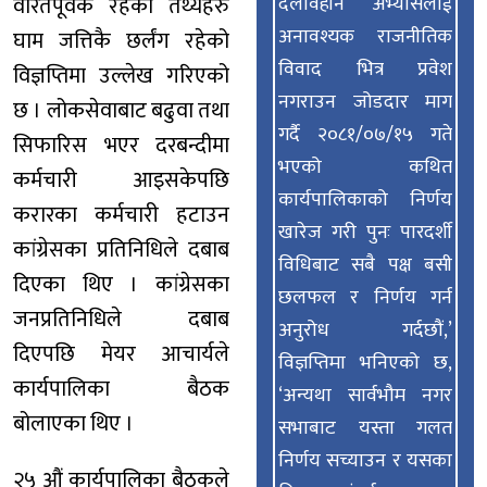
वेरितपूर्वक रहेका तथ्यहरु
दलविहीन अभ्यासलाई
अनावश्यक राजनीतिक
घाम जत्तिकै छर्लंग रहेको
विवाद भित्र प्रवेश
विज्ञप्तिमा उल्लेख गरिएको
नगराउन जोडदार माग
छ । लोकसेवाबाट बढुवा तथा
गर्दै २०८१/०७/१५ गते
सिफारिस भएर दरबन्दीमा
भएको कथित
कर्मचारी आइसकेपछि
कार्यपालिकाको निर्णय
करारका कर्मचारी हटाउन
खारेज गरी पुनः पारदर्शी
कांग्रेसका प्रतिनिधिले दबाब
विधिबाट सबै पक्ष बसी
दिएका थिए । कांग्रेसका
छलफल र निर्णय गर्न
जनप्रतिनिधिले दबाब
अनुरोध गर्दछौं,’
दिएपछि मेयर आचार्यले
विज्ञप्तिमा भनिएको छ,
कार्यपालिका बैठक
‘अन्यथा सार्वभौम नगर
बोलाएका थिए ।
सभाबाट यस्ता गलत
निर्णय सच्याउन र यसका
२५ औं कार्यपालिका बैठकले