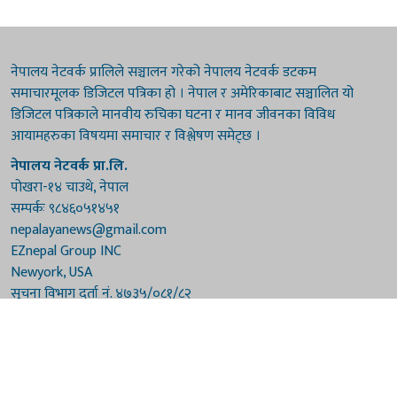
नेपालय नेटवर्क प्रालिले सञ्चालन गरेको नेपालय नेटवर्क डटकम
समाचारमूलक डिजिटल पत्रिका हो । नेपाल र अमेरिकाबाट सञ्चालित यो
डिजिटल पत्रिकाले मानवीय रुचिका घटना र मानव जीवनका विविध
आयामहरुका विषयमा समाचार र विश्लेषण समेट्छ ।
नेपालय नेटवर्क प्रा.लि.
पोखरा-१४ चाउथे, नेपाल
सम्पर्कः ९८४६०५१४५१
nepalayanews@gmail.com
EZnepal Group INC
Newyork, USA
सूचना विभाग दर्ता नं. ४७३५/०८१/८२
प्रेस काउन्सिल दर्ता नं. ४७३५/०८१/८२
हाम्रो टिम
संरक्षकः दुर्गाप्रसाद पौडेल, बुद्धिराज बराल
अध्यक्षः नारायणी घिमिरे