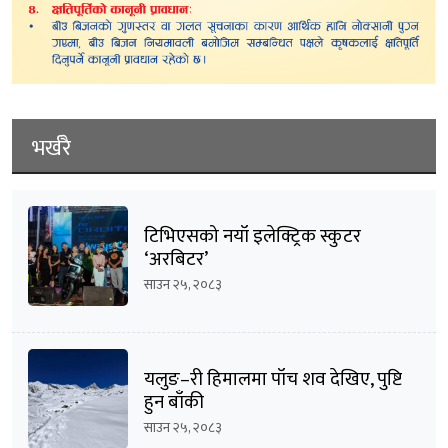
भर्खरै
टिभिएसको नयाँ इलेक्ट्रिक स्कुटर
‘अरबिटर’
साउन २५, २०८३
यलुङ–री हिमालमा पाँच शव देखिए, पुष्टि
हुन बाँकी
साउन २५, २०८३