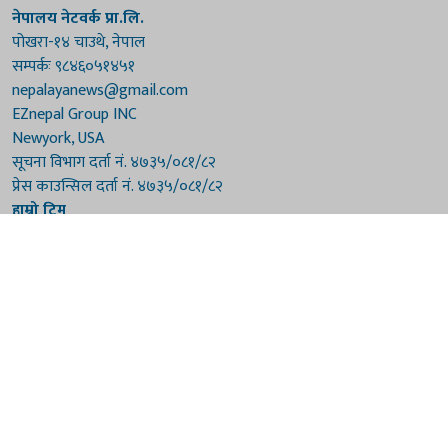
नेपालय नेटवर्क प्रा.लि.
पोखरा-१४ चाउथे, नेपाल
सम्पर्कः ९८४६०५१४५१
nepalayanews@gmail.com
EZnepal Group INC
Newyork, USA
सूचना विभाग दर्ता नं. ४७३५/०८१/८२
प्रेस काउन्सिल दर्ता नं. ४७३५/०८१/८२
हाम्रो टिम
संरक्षकः दुर्गाप्रसाद पौडेल, बुद्धिराज बराल
अध्यक्षः नारायणी घिमिरे
सम्पादकः विष्णुप्रसाद पौडेल [अमेरिका]
सम्पादकः माधवप्रसाद बराल
कार्यकारी सम्पादकः मनोहरि पौडेल
सह-सम्पादकः महेन्द्रशरण लामिछाने
संवाददाताः गौरी भट्टराई