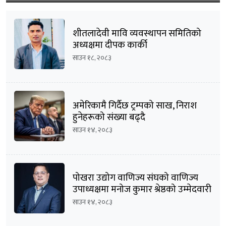
शीतलादेवी मावि व्यवस्थापन समितिको
अध्यक्षमा दीपक कार्की
साउन १८, २०८३
अमेरिकामै गिर्दैछ ट्रम्पको साख, निराश
हुनेहरूको संख्या बढ्दै
साउन १४, २०८३
पोखरा उद्योग वाणिज्य संघको वाणिज्य
उपाध्यक्षमा मनोज कुमार श्रेष्ठको उम्मेदवारी
घोषणा
साउन १४, २०८३