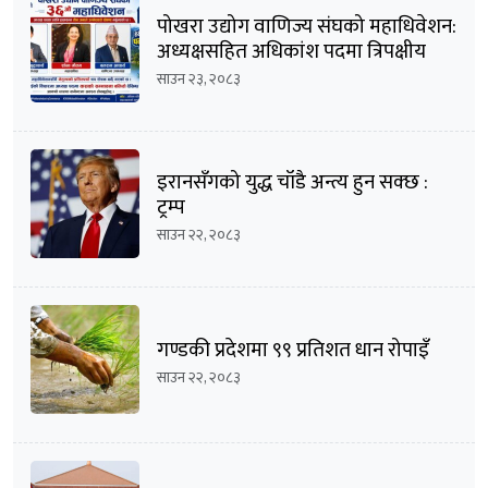
पोखरा उद्योग वाणिज्य संघको महाधिवेशन:
अध्यक्षसहित अधिकांश पदमा त्रिपक्षीय
भिडन्तको सम्भावना
साउन २३, २०८३
इरानसँगको युद्ध चाँडै अन्त्य हुन सक्छ :
ट्रम्प
साउन २२, २०८३
गण्डकी प्रदेशमा ९९ प्रतिशत धान रोपाइँ
साउन २२, २०८३