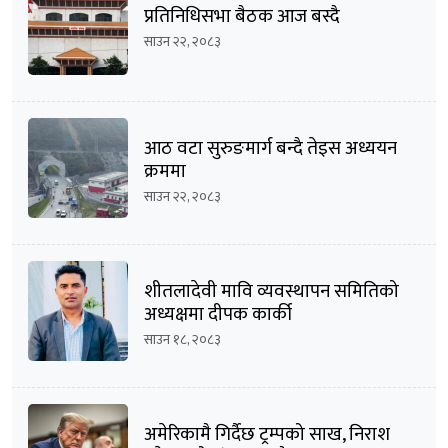
प्रतिनिधिसभा बैठक आज बस्दै
साउन २२, २०८३
आठ वटा सुरुङमार्ग बन्दै तेइस अध्ययन
क्रममा
साउन २२, २०८३
शीतलादेवी मावि व्यवस्थापन समितिको
अध्यक्षमा दीपक कार्की
साउन १८, २०८३
अमेरिकामै गिर्दैछ ट्रम्पको साख, निराश