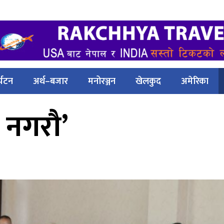
्यटन
अर्थ–बजार
मनोरञ्जन
खेलकुद
अमेरिका
 नगरौ’