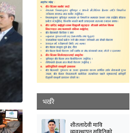
भर्खरै
शीतलादेवी मावि
व्यवस्थापन समितिको