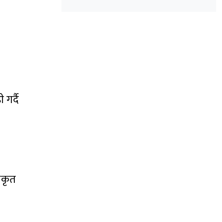
गर्दै
िकृत