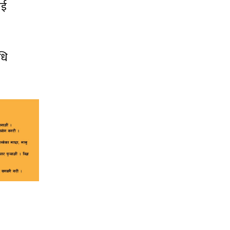
ाई
धि