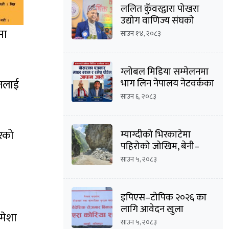
ललित कुँवरद्वारा पोखरा
उद्योग वाणिज्य संघको
उद्योग उपाध्यक्ष पदमा
मा
साउन १४, २०८३
उम्मेदवारी घोषणा
ग्लोबल मिडिया सम्मेलनमा
भाग लिन नेपालय नेटवर्कका
ाजलाई
सम्पादक माधव
साउन ६, २०८३
बराल सहित पौडेल जापान
प्रस्थान
ारको
म्याग्दीको भिरकाटेमा
पहिरोको जोखिम, बेनी–
जोमसोम सडक असुरक्षित
साउन ५, २०८३
इपिएस–टोपिक २०२६ का
लागि आवेदन खुला
हमेशा
साउन ५, २०८३