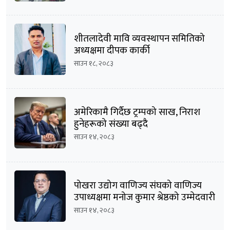
शीतलादेवी मावि व्यवस्थापन समितिको
अध्यक्षमा दीपक कार्की
साउन १८, २०८३
अमेरिकामै गिर्दैछ ट्रम्पको साख, निराश
हुनेहरूको संख्या बढ्दै
साउन १४, २०८३
पोखरा उद्योग वाणिज्य संघको वाणिज्य
उपाध्यक्षमा मनोज कुमार श्रेष्ठको उम्मेदवारी
घोषणा
साउन १४, २०८३