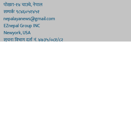
पोखरा-१४ चाउथे, नेपाल
सम्पर्कः ९८४६०५१४५१
nepalayanews@gmail.com
EZnepal Group INC
Newyork, USA
सूचना विभाग दर्ता नं. ४७३५/०८१/८२
प्रेस काउन्सिल दर्ता नं. ४७३५/०८१/८२
हाम्रो टिम
संरक्षकः दुर्गाप्रसाद पौडेल, बुद्धिराज बराल
अध्यक्षः नारायणी घिमिरे
सम्पादकः विष्णुप्रसाद पौडेल [अमेरिका]
सम्पादकः माधवप्रसाद बराल
कार्यकारी सम्पादकः मनोहरि पौडेल
सह-सम्पादकः महेन्द्रशरण लामिछाने
संवाददाताः गौरी भट्टराई
© 2026 Nepalaya News Network. Developed by
Sanil Shakya