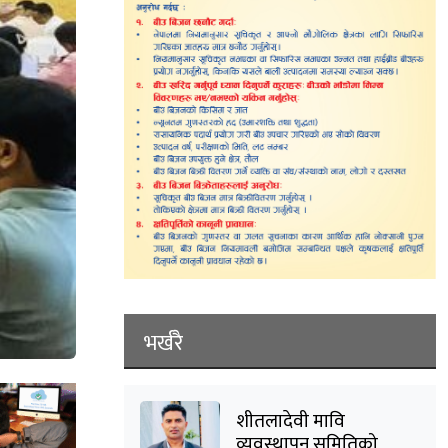
भर्खरै
शीतलादेवी मावि
व्यवस्थापन समितिको