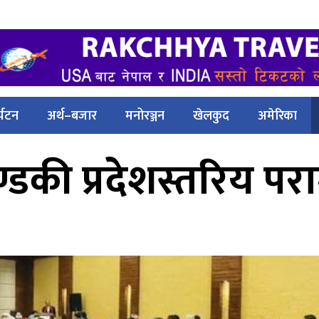
्यटन
अर्थ–बजार
मनोरञ्जन
खेलकुद
अमेरिका
ण्डकी प्रदेशस्तरिय प