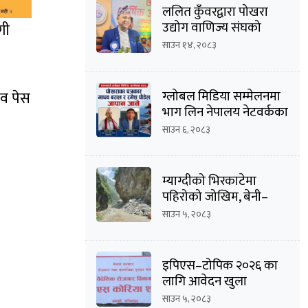
ललित कुँवरद्वारा पोखरा
उद्योग वाणिज्य संघको
गी
उद्योग उपाध्यक्ष पदमा
साउन १४, २०८३
उम्मेदवारी घोषणा
ग्लोबल मिडिया सम्मेलनमा
ाव पेस
भाग लिन नेपालय नेटवर्कका
सम्पादक माधव
साउन ६, २०८३
बराल सहित पौडेल जापान
प्रस्थान
म्याग्दीको भिरकाटेमा
पहिरोको जोखिम, बेनी–
जोमसोम सडक असुरक्षित
साउन ५, २०८३
इपिएस–टोपिक २०२६ का
लागि आवेदन खुला
साउन ५, २०८३