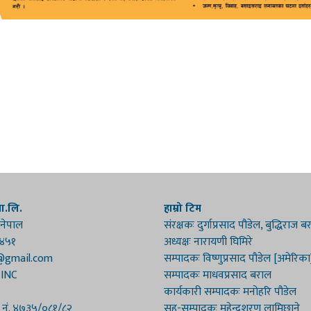
रा.लि.
हाम्रो टिम
 नेपाल
संरक्षकः दुर्गाप्रसाद पौडेल, बुद्धिराज 
१४५१
अध्यक्षः नारायणी घिमिरे
@gmail.com
सम्पादकः विष्णुप्रसाद पौडेल [अमेरिका
 INC
सम्पादकः माधवप्रसाद बराल
कार्यकारी सम्पादकः मनोहरि पौडेल
ा नं. ४७३५/०८१/८२
सह-सम्पादकः महेन्द्रशरण लामिछाने