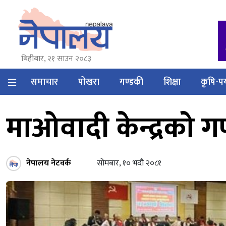
बिहीबार, २१ साउन २०८३
समाचार
पोखरा
गण्डकी
शिक्षा
कृषि-पर
माओवादी केन्द्रको ग
नेपालय नेटवर्क
सोमबार, १० भदौ २०८१