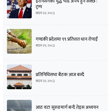
इरानसँगको युद्ध चाँडै अन्त्य हुन सक्छ :
ट्रम्प
साउन २२, २०८३
गण्डकी प्रदेशमा ९९ प्रतिशत धान रोपाइँ
साउन २२, २०८३
प्रतिनिधिसभा बैठक आज बस्दै
साउन २२, २०८३
आठ वटा सुरुङमार्ग बन्दै तेइस अध्ययन