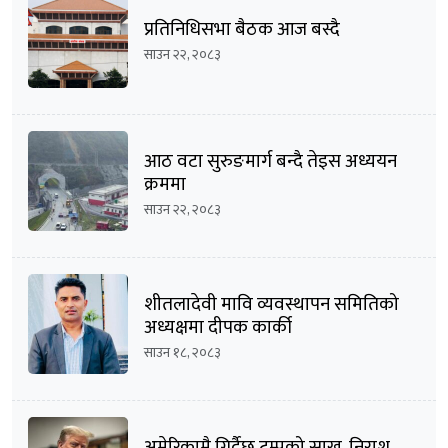
प्रतिनिधिसभा बैठक आज बस्दै
साउन २२, २०८३
आठ वटा सुरुङमार्ग बन्दै तेइस अध्ययन
क्रममा
साउन २२, २०८३
शीतलादेवी मावि व्यवस्थापन समितिको
अध्यक्षमा दीपक कार्की
साउन १८, २०८३
अमेरिकामै गिर्दैछ ट्रम्पको साख, निराश