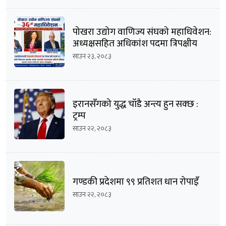
पोखरा उद्योग वाणिज्य संघको महाधिवेशन:
अध्यक्षसहित अधिकांश पदमा त्रिपक्षीय
भिडन्तको सम्भावना
साउन २३, २०८३
इरानसँगको युद्ध चाँडै अन्त्य हुन सक्छ :
ट्रम्प
साउन २२, २०८३
गण्डकी प्रदेशमा ९९ प्रतिशत धान रोपाइँ
साउन २२, २०८३