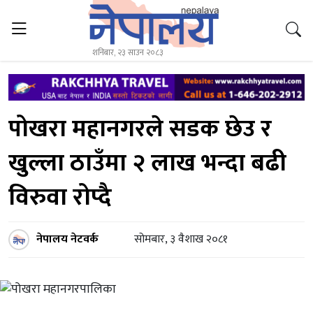
शनिबार, २३ साउन २०८३
पोखरा महानगरले सडक छेउ र
खुल्ला ठाउँमा २ लाख भन्दा बढी
विरुवा रोप्दै
नेपालय नेटवर्क
सोमबार, ३ वैशाख २०८१