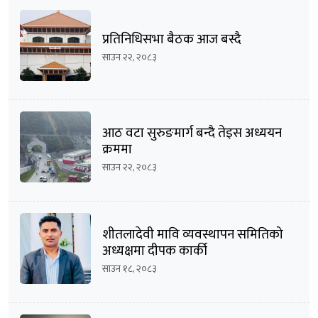
प्रतिनिधिसभा बैठक आज बस्दै
साउन २२, २०८३
आठ वटा सुरुङमार्ग बन्दै तेइस अध्ययन
क्रममा
साउन २२, २०८३
शीतलादेवी मावि व्यवस्थापन समितिको
अध्यक्षमा दीपक कार्की
साउन १८, २०८३