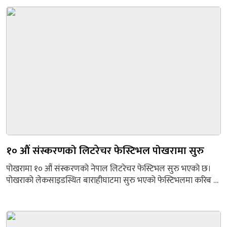
अपनाउनुपर्ने संवेदनशीलतालगायत विविध पक्षबारे अन्तरक्रिया गरिएको
छ। एउटै विद्यालयमा गइरहेका बालबालिकाले पनि आफ्नो वर्गअनुसार
फरक कक्षा कोठा, फरक शिक्षकको शिक्षा लिनुपर्ने अवस्था रहेको डा.
दाहालको...
१० औं संस्करणको लिटरेचर फेस्टिभल पोखरामा सुरु
पोखरामा १० औं संस्करणको नेपाल लिटरेचर फेस्टिभल सुरु भएको छ।
पोखराको लेकसाइडस्थित बाराहीघाटमा सुरु भएको फेस्टिभलमा करिब २
सय वक्ता र हजारौंको संख्यामा सहभागीहरु रहनेछन्। पोखरा
महानगरपालिका प्रमुख धनराज आचार्यले फेस्टिभलको उद्घाटन गरे।
आचार्यले फेस्टिभललाई पोखराको गौरवको विषयको संज्ञा दिए। सधैँ साथ