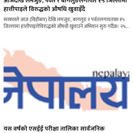
आजदेखि लमजुङ, पर्वत र बागलुङलगायत १५ जिल्लामा
हात्तीपाइले विरुद्धको औषधि खुवाइँदै
सरकारले आज (विहीबार) देखि लमजुङ, बागलुङ र पर्वतलगायतका १५
जिल्लामा हात्तीपाइलेविरुद्धको औषधी खुवाउने अभियान सुरु गर्दैछ। २५
गतेसम्म १५ जिल्लामा हात्तीपाइले रोग विरुद्धको औषधि खुवाउने अभियान
सुरु गरेको हो। इपिडिमियोलोजी तथा रोग नियन्त्रण महाशाखाकाअनुसार
लमजुङ, पर्वत, बाग्लुङलगायत झापा, मोरङ, धनुषा, महोत्तरी, सर्लाही,
रौतहट, बारा, रसुवा, कपिलवस्तु, दाङ, बाँके र कैलाली जिल्लामा यो
अभियान सुरु हुनेछ।...
यस वर्षको एसईई परीक्षा तालिका सार्वजनिक