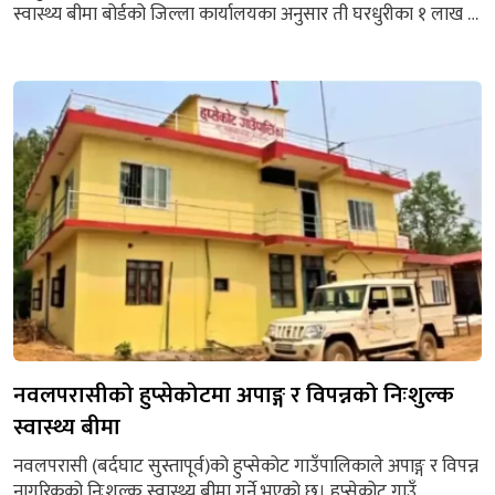
स्वास्थ्य बीमा बोर्डको जिल्ला कार्यालयका अनुसार ती घरधुरीका १ लाख ७
हजार ७ सय २५ स्वास्थ्य बीमाबाट लाभान्वित भएका छन्। सरकारले
नागरिकको स्वास्थ्य उपचारको व्यवस्था गर्न स्वास्थ्य बीमा बोर्डको गठन
गरेको थियो। उक्त बोर्डमार्फत् घर परिवारलाई बीमामा आबद्ध गरी
सोहीमार्फत् १ लाख रुपैयाँसम्मको...
नवलपरासीको हुप्सेकोटमा अपाङ्ग र विपन्नको निःशुल्क
स्वास्थ्य बीमा
नवलपरासी (बर्दघाट सुस्तापूर्व)को हुप्सेकोट गाउँपालिकाले अपाङ्ग र विपन्न
नागरिकको निःशुल्क स्वास्थ्य बीमा गर्ने भएको छ। हुप्सेकोट गाउँ