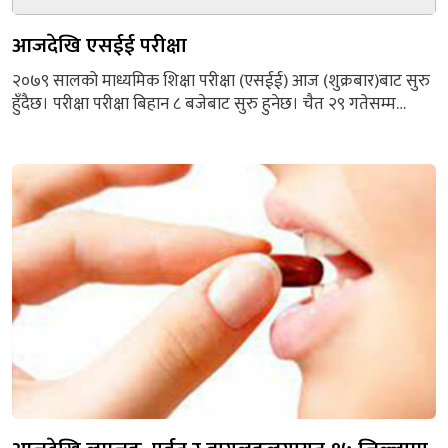
आजदेखि एसईई परीक्षा
२०७९ सालको माध्यमिक शिक्षा परीक्षा (एसईई) आज (शुक्रबार)बाट सुरु
हुँदैछ। परीक्षा परीक्षा बिहान ८ बजेबाट सुरु हुनेछ। चैत २९ गतेसम्म
सञ्चालन हुनेछ। राष्ट्रिय परीक्षा बोर्ड, परीक्षा नियन्त्रक (कक्षा १०)
विष्णुनारायण श्रेष्ठका अनुसार परीक्षामा सम्मिलित हुन देशभरिका ५ लाख
१६ हजार ५७७ जनाले आवेदन फाराम भरेका छन्। पुरानो
पाठ्यक्रमअनुसारको यो वर्ष अन्तिम परीक्षा हो। आगामी २०८०...