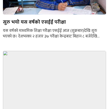
सुरु भयो यस वर्षको एसईई परीक्षा
यस वर्षको माध्यमिक शिक्षा परीक्षा एसईई आज (शुक्रबार)देखि शुरु
भएको छ। देशभरका २ हजार ३७ परीक्षा केन्द्रबाट बिहान ८ बजेदेखि
एकैसाथ परिक्षा संचालन भएको राष्ट्रिय परीक्षा बोर्ड परीक्षा नियन्त्रण
कार्यालयले जनाएको छ। देशभरका ७ हजार २ सय ६५ सामुदायिक र ४
हजार ५ सय ६४ निजी गरी ११ हजार ४ सय २९ विद्यालयका ५ लाख...