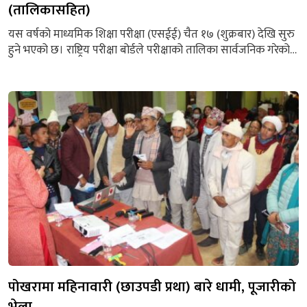
(तालिकासहित)
यस वर्षको माध्यमिक शिक्षा परीक्षा (एसईई) चैत १७ (शुक्रबार) देखि सुरु
हुने भएको छ। राष्ट्रिय परीक्षा बोर्डले परीक्षाको तालिका सार्वजनिक गरेको
हो। परीक्षा चैत २९ गतेसम्म हुनेछ। तालिकाअनुसार चैत १७ गते शुक्रवार
अनिवार्य अंग्रेजी विषयको परीक्षा हुनेछ। त्यही दिन वेदविद्याश्रमतर्फ
अनिवार्य संस्कृत भाषा र साहित्यको पनि परीक्षा हुनेछ। चैत १९ गते
अनिवार्य गणित र २०...
पोखरामा महिनावारी (छाउपडी प्रथा) बारे धामी, पूजारीको
भेला