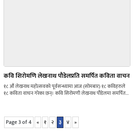
दिन तयार रहेको उनको प्रतिबद्धता थियो। आचार्यले भने, ‘पोखराले
लिटरेचर फेस्टिभलजस्तो दुर्लभ अवसर...
कवि शिरोमणि लेखनाथ पौडेलप्रति समर्पित कविता वाचन
१८ औं लेखनाथ महोत्सवको पूर्वसन्ध्यामा आज (सोमबार) १८ कविहरुले
१८ कविता वाचन गरेका छन्। कवि सिरोमणी लेखनाथ पौडेलमा समर्पित
गरेर उनीद्वारा रचना गरिएका १८ कविता १८ जना कविहरुले वाचन गरेका
हुन्। कार्यक्रममा कवि शिरोमणि पौडेलले रचना गरेका कवितामध्ये
कविहरु ऋषिकेश बरालले ‘ऋतुविचार’, तारानाथ पराजुलीले ‘पूर्बस्मृति’,
डा. इश्वरमणि अधिकारीले ‘चरीको बिलाप’, जीवनसागर भण्डारीले
Page 3 of 4
«
१
२
३
४
»
‘गौँथलीको चिरीबीरी’, अमृता...