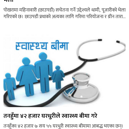
पोखरामा महिनावारी (छाउपडी) सचेतना गर्ने उद्देश्यले धामी, पूजारीको भेला
गरिएको छ। छाउपडी प्रथाको अत्यका लागि गरिमा परियोजना र ग्रीन तारा
नेपालको संयुक्त आयोजनामा आज (सोमबार) पोखरामा धामी पूजारीहरुको
भेला गरिएको ग्रीन ताराका सिनियर प्रोग्राम म्यानेजर सलिता गुरुङले
जानकारी दिइन्। महिनावारीसम्बन्धी भेदभाव मानव अधिकारको विषय
रहेको गुरुङको भनाई थियो। ‘मर्यादित महिनावरी, हामी सवैको जिम्मेवारी’
भन्ने मूल...
तनहुँमा ४२ हजार घरधुरीले स्वास्थ्य बीमा गरे
तनहुँका ४२ हजार ७ सय ५५ घरधुरी स्वास्थ्य बीमामा आबद्ध भएका छन्।