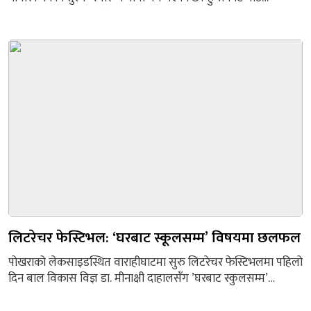
कार्यपालिकाको पहिलो बैठकले अपाङ्गता भएका र विपन्न नागरिकको
निःशुल्क स्वास्थ्य बीमा गर्ने निर्णय गरेको हो। गाउँपालिकाभित्रका अपाङ्गता
भएका र विपन्न नागरिकको निःशुल्क स्वास्थ्य बीमा गर्ने प्रक्रिया अघि
बढाइएको गाउँपालिकाका अध्यक्ष लक्ष्मीदेवी पाण्डेले बताइन्।
‘गाउँपालिकाले सबै नागरिकको सहज स्वास्थ्य...
लिटरेचर फेस्टिभल: ‘घरबाट स्कूलसम्म’ विषयमा छलफल
पोखराको लेकसाइडस्थित वाराहीघाटमा सुरु लिटरेचर फेस्टिभलमा पहिलो
दिन बाल विकास विज्ञ डा. मीनाक्षी दाहालसँग ’घरबाट स्कुलसम्म’
शीर्षकमा छलफल गरिएको छ। फिस्टेल एकेडेमीका कार्यकारी निर्देशक
दिनकर नेपालले गरेको छलफलमा बालबालिकाको विकासक्रममा