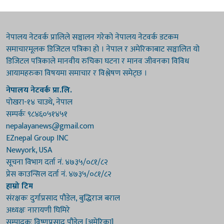
नेपालय नेटवर्क प्रालिले सञ्चालन गरेको नेपालय नेटवर्क डटकम
समाचारमूलक डिजिटल पत्रिका हो । नेपाल र अमेरिकाबाट सञ्चालित यो
डिजिटल पत्रिकाले मानवीय रुचिका घटना र मानव जीवनका विविध
आयामहरुका विषयमा समाचार र विश्लेषण समेट्छ ।
नेपालय नेटवर्क प्रा.लि.
पोखरा-१४ चाउथे, नेपाल
सम्पर्कः ९८४६०५१४५१
nepalayanews@gmail.com
EZnepal Group INC
Newyork, USA
सूचना विभाग दर्ता नं. ४७३५/०८१/८२
प्रेस काउन्सिल दर्ता नं. ४७३५/०८१/८२
हाम्रो टिम
संरक्षकः दुर्गाप्रसाद पौडेल, बुद्धिराज बराल
अध्यक्षः नारायणी घिमिरे
सम्पादकः विष्णुप्रसाद पौडेल [अमेरिका]