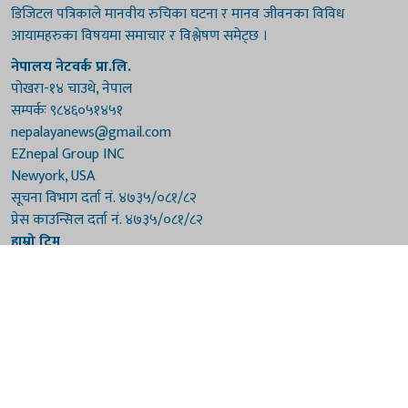
डिजिटल पत्रिकाले मानवीय रुचिका घटना र मानव जीवनका विविध
आयामहरुका विषयमा समाचार र विश्लेषण समेट्छ ।
नेपालय नेटवर्क प्रा.लि.
पोखरा-१४ चाउथे, नेपाल
सम्पर्कः ९८४६०५१४५१
nepalayanews@gmail.com
EZnepal Group INC
Newyork, USA
सूचना विभाग दर्ता नं. ४७३५/०८१/८२
प्रेस काउन्सिल दर्ता नं. ४७३५/०८१/८२
हाम्रो टिम
संरक्षकः दुर्गाप्रसाद पौडेल, बुद्धिराज बराल
अध्यक्षः नारायणी घिमिरे
सम्पादकः विष्णुप्रसाद पौडेल [अमेरिका]
सम्पादकः माधवप्रसाद बराल
कार्यकारी सम्पादकः मनोहरि पौडेल
सह-सम्पादकः महेन्द्रशरण लामिछाने
संवाददाताः गौरी भट्टराई