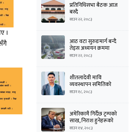
प्रतिनिधिसभा बैठक आज
बस्दै
साउन २२, २०८३
िए ।
आठ वटा सुरुङमार्ग बन्दै
ँगै
तेइस अध्ययन क्रममा
साउन २२, २०८३
शीतलादेवी मावि
व्यवस्थापन समितिको
अध्यक्षमा दीपक कार्की
साउन १८, २०८३
अमेरिकामै गिर्दैछ ट्रम्पको
साख, निराश हुनेहरूको
संख्या बढ्दै
साउन १४, २०८३