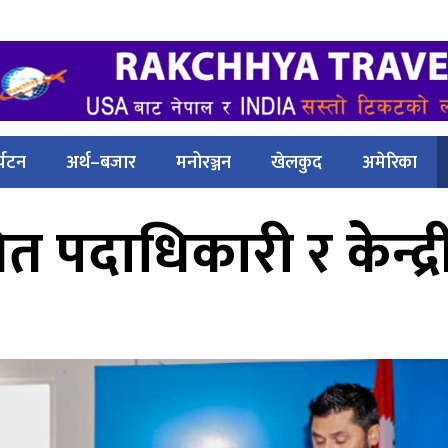
्यटन
अर्थ–बजार
मनोरञ्जन
खेलकुद
अमेरिका
ित पदाधिकारी र केन्द्