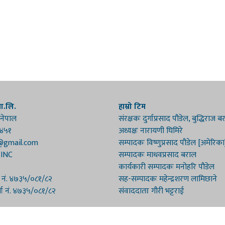
रा.लि.
हाम्रो टिम
 नेपाल
संरक्षकः दुर्गाप्रसाद पौडेल, बुद्धिराज 
१४५१
अध्यक्षः नारायणी घिमिरे
@gmail.com
सम्पादकः विष्णुप्रसाद पौडेल [अमेरिका
 INC
सम्पादकः माधवप्रसाद बराल
कार्यकारी सम्पादकः मनोहरि पौडेल
ा नं. ४७३५/०८१/८२
सह-सम्पादकः महेन्द्रशरण लामिछाने
्ता नं. ४७३५/०८१/८२
संवाददाताः गौरी भट्टराई