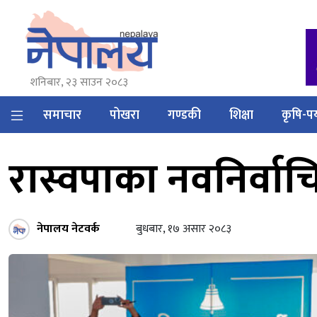
शनिबार, २३ साउन २०८३
समाचार
पोखरा
गण्डकी
शिक्षा
कृषि-पर
रास्वपाका नवनिर्वाच
नेपालय नेटवर्क
बुधबार, १७ असार २०८३