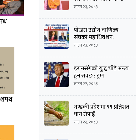
साउन २३, २०८३
शपथ
पोखरा उद्योग वाणिज्य
संघको महाधिवेशन:
अध्यक्षसहित अधिकांश
साउन २३, २०८३
पदमा त्रिपक्षीय भिडन्तको
सम्भावना
इरानसँगको युद्ध चाँडै अन्त्य
हुन सक्छ : ट्रम्प
साउन २२, २०८३
ई शपथ
गण्डकी प्रदेशमा ९९ प्रतिशत
धान रोपाइँ
साउन २२, २०८३