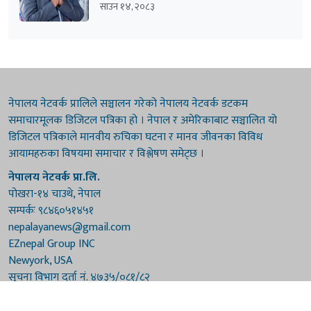
उम्मेदवारी घोषणा
साउन १४, २०८३
नेपालय नेटवर्क प्रालिले सञ्चालन गरेको नेपालय नेटवर्क डटकम
समाचारमूलक डिजिटल पत्रिका हो । नेपाल र अमेरिकाबाट सञ्चालित यो
डिजिटल पत्रिकाले मानवीय रुचिका घटना र मानव जीवनका विविध
आयामहरुका विषयमा समाचार र विश्लेषण समेट्छ ।
नेपालय नेटवर्क प्रा.लि.
पोखरा-१४ चाउथे, नेपाल
सम्पर्कः ९८४६०५१४५१
nepalayanews@gmail.com
EZnepal Group INC
Newyork, USA
सूचना विभाग दर्ता नं. ४७३५/०८१/८२
प्रेस काउन्सिल दर्ता नं. ४७३५/०८१/८२
हाम्रो टिम