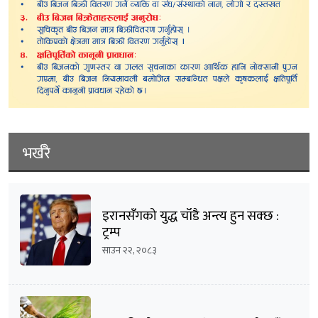
भर्खरै
इरानसँगको युद्ध चाँडै अन्त्य हुन सक्छ :
ट्रम्प
साउन २२, २०८३