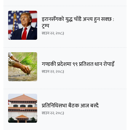
इरानसँगको युद्ध चाँडै अन्त्य हुन सक्छ :
ट्रम्प
साउन २२, २०८३
गण्डकी प्रदेशमा ९९ प्रतिशत धान रोपाइँ
साउन २२, २०८३
प्रतिनिधिसभा बैठक आज बस्दै
साउन २२, २०८३