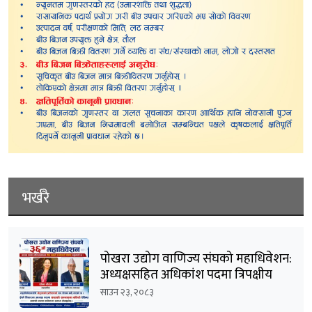
भर्खरै
पोखरा उद्योग वाणिज्य संघको महाधिवेशन:
अध्यक्षसहित अधिकांश पदमा त्रिपक्षीय
भिडन्तको सम्भावना
साउन २३, २०८३