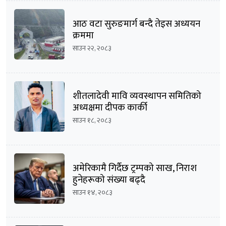
आठ वटा सुरुङमार्ग बन्दै तेइस अध्ययन
क्रममा
साउन २२, २०८३
शीतलादेवी मावि व्यवस्थापन समितिको
अध्यक्षमा दीपक कार्की
साउन १८, २०८३
अमेरिकामै गिर्दैछ ट्रम्पको साख, निराश
हुनेहरूको संख्या बढ्दै
साउन १४, २०८३