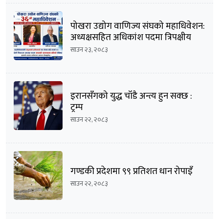
पोखरा उद्योग वाणिज्य संघको महाधिवेशन:
अध्यक्षसहित अधिकांश पदमा त्रिपक्षीय
भिडन्तको सम्भावना
साउन २३, २०८३
इरानसँगको युद्ध चाँडै अन्त्य हुन सक्छ :
ट्रम्प
साउन २२, २०८३
गण्डकी प्रदेशमा ९९ प्रतिशत धान रोपाइँ
साउन २२, २०८३