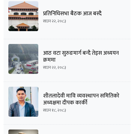
प्रतिनिधिसभा बैठक आज बस्दै
साउन २२, २०८३
आठ वटा सुरुङमार्ग बन्दै तेइस अध्ययन
क्रममा
साउन २२, २०८३
शीतलादेवी मावि व्यवस्थापन समितिको
अध्यक्षमा दीपक कार्की
साउन १८, २०८३