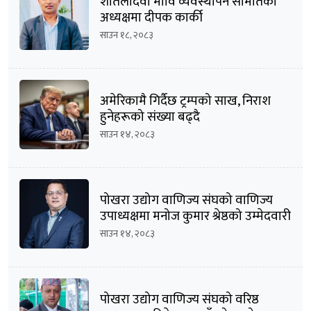
शीतलादेवी मावि व्यवस्थापन समितिको
अध्यक्षमा दीपक कार्की
साउन १८, २०८३
अमेरिकामै गिर्दैछ ट्रम्पको साख, निराश
हुनेहरूको संख्या बढ्दै
साउन १४, २०८३
पोखरा उद्योग वाणिज्य संघको वाणिज्य
उपाध्यक्षमा मनोज कुमार श्रेष्ठको उम्मेदवारी
घोषणा
साउन १४, २०८३
पोखरा उद्योग वाणिज्य संघको वरिष्ठ