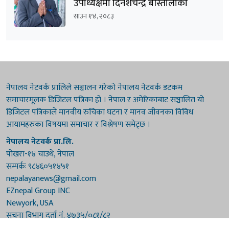
उपाध्यक्षमा दिनेशचन्द्र बाँस्तोलाको
उम्मेदवारी घोषणा
साउन १४, २०८३
नेपालय नेटवर्क प्रालिले सञ्चालन गरेको नेपालय नेटवर्क डटकम
समाचारमूलक डिजिटल पत्रिका हो । नेपाल र अमेरिकाबाट सञ्चालित यो
डिजिटल पत्रिकाले मानवीय रुचिका घटना र मानव जीवनका विविध
आयामहरुका विषयमा समाचार र विश्लेषण समेट्छ ।
नेपालय नेटवर्क प्रा.लि.
पोखरा-१४ चाउथे, नेपाल
सम्पर्कः ९८४६०५१४५१
nepalayanews@gmail.com
EZnepal Group INC
Newyork, USA
सूचना विभाग दर्ता नं. ४७३५/०८१/८२
प्रेस काउन्सिल दर्ता नं. ४७३५/०८१/८२