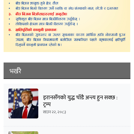
भर्खरै
इरानसँगको युद्ध चाँडै अन्त्य हुन सक्छ :
ट्रम्प
साउन २२, २०८३