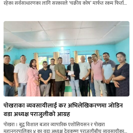
रहेका सर्वसाधारणका लागि सरकारले ‘चक्रीय कोष’ मार्फत रकम फिर्ता
गर्ने नयाँ कार्यविधि लागु गरेको छ । नयाँ कार्यविधि अनुसार अब
बचतकर्ताले चरणबद्ध रूपमा आफ्नो रकम फिर्ता पाउने भएका छन् । भूमि
व्यवस्था, सहकारी तथा गरिबी निवारण मन्त्रालयले ‘समस्याग्रस्त सहकारी
संस्थाका सदस्यको बचत फिर्ता चक्रीय कोष स्थापना तथा...
पोखराका व्यवसायीलाई कर अभिलेखिकरणमा जोडिन
वडा अध्यक्ष पराजुलीको आग्रह
पोखरा । बुद्व विशाल बजार व्यापारिक एशोसियसन र पोखरा
महानगरपालिका ४ का वडा अध्यक्ष देवकृष्ण पराजुलीबीच व्यवसायीका