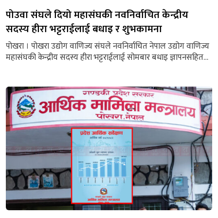
पोउवा संघले दियो महासंघकी नवनिर्वाचित केन्द्रीय
सदस्य हीरा भट्टराईलाई बधाइ र शुभकामना
पोखरा । पोखरा उद्योग वाणिज्य संघले नवनिर्वाचित नेपाल उद्योग वाणिज्य
महासंघकी केन्द्रीय सदस्य हीरा भट्टराईलाई सोमबार बधाइ ज्ञापनसहित
कार्यकालको सफलताको कामना गरेको छ । पोखरा उद्योग वाणिज्य
संघकी पूर्वउपमहासचिव तथा हाल साधारण सदस्य रहेकी भट्टराई यही
वैशाख २१ र २२ गते सम्पन्न ६० औं वार्षिक साधारण सभाबाट महिलातर्फ
केन्द्रीय सदस्य निर्वाचत भएकी हुन् । पोखरा...