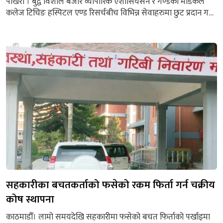
पोखरा । बुद्व विशाल बजार व्यापारिक एशोसियसन र गण्डकी मेडिकल
कलेज टिचिङ हस्पिटल एण्ड रिसर्चबीच विभिन्न सेवाहरुमा छुट प्रदान गर्ने
सम्बन्धी सम्झौता भएको छ। बुद्व विशाल बजार व्यापारिक एशोसियसन
पोखराका सबै व्यवसायीले गण्डकी मेडिकल कलेजले सञ्चालन गरिरहेको
हस्पिटल सेवामा १० देखि २० प्रतिशत छुट पाउने बुद्व विशाल बजार
व्यापारिक एशोसियसनका अध्यक्ष बुद्वि बहादुर कुँवरले बताएका...
सहकारीका बचतकर्ताको फसेको रकम फिर्ता गर्न चक्रीय
कोष स्थापना
काठमाडौँ। लामो समयदेखि सहकारीमा फसेको बचत फिर्ताको पर्खाइमा