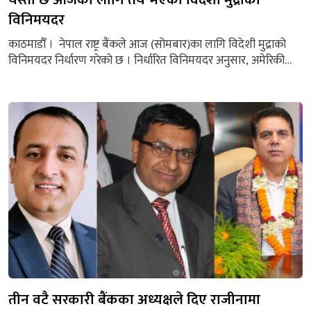
विनिमयदर
काठमाडौँ । नेपाल राष्ट्र बैंकले आज (सोमबार)का लागि विदेशी मुद्राको
विनिमयदर निर्धारण गरेको छ । निर्धारित विनिमयदर अनुसार, अमेरिकी
डलर एकको खरिददर १५० रुपैयाँ ८८ पैसा र बिक्रीदर १५१ रुपैयाँ ४८ पैसा
तोकिएको छ । यस्तै, युरोपियन युरो एकको खरिददर १७७ रुपैयाँ ८३ पैसा
र बिक्रीदर १७८ रुपैयाँ ५३ पैसा, युके पाउण्ड स्ट्रलिङ एकको खरिददर...
तीन वटै सरकारी बैंकका अध्यक्षले दिए राजीनामा