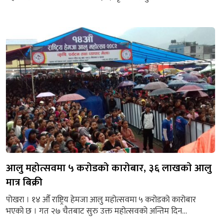
समस्या समाधान तथा कर अभिलेखिकरणका विषयमा अन्तरक्रिया
कार्यक्रम भएको छ । एशोसियसनको कार्यालयमा राखिएको कार्यक्रममा
वोल्दै पोखरा महानगरपालिका ४ का वडा अध्यक्ष देवकृष्ण पराजुलीले
आफ्नो वडा भित्रका व्यवसायीलाई कसरी सहजीकरण गरेर व्यवसायीका
विभिन्न समस्याहरूलाई समाधान गर्ने सकिन्छ भन्ने...
आलु महोत्सवमा ५ करोडको कारोबार, ३६ लाखकाे आलु
मात्र बिक्री
पोखरा । १४ औँ राष्ट्रिय हेमजा आलु महोत्सवमा ५ करोडको कारोबार
भएको छ । गत २७ चैतबाट सुरु उक्त महोत्सवको अन्तिम दिन