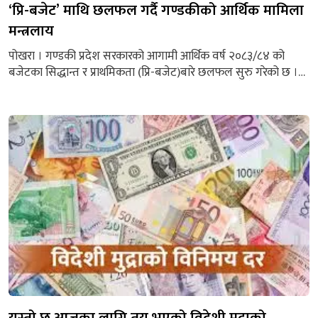
‘प्रि-बजेट’ माथि छलफल गर्दै गण्डकीको आर्थिक मामिला
मन्त्रलाय
पोखरा । गण्डकी प्रदेश सरकारको आगामी आर्थिक वर्ष २०८३/८४ को
बजेटका सिद्धान्त र प्राथमिकता (प्रि-बजेट)बारे छलफल सुरु गरेको छ ।
प्रदेश सरकारले असार १ गते बजेट सार्वजनिक गर्नुपर्ने संवैधानिक व्यवस्था
छ । बजेट ल्याउनुअघि बजेट तथा कार्यक्रमका सिद्धान्त र प्राथमिकता
प्रदेशसभामा पेस हुने आर्थिक मामिलामन्त्री जितबहादुर शेरचनले
बताउनुभयो । “प्रि-बजेट छलफल भइरहेको छ । जिल्ला तहमा...
यस्तो छ आजका लागि तय भएको विदेशी मुद्राको