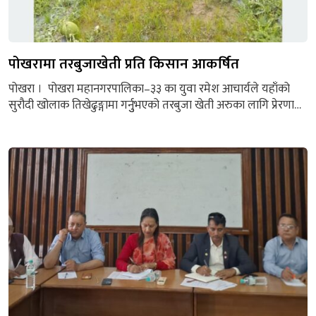
पोखरामा तरबुजाखेती प्रति किसान आकर्षित
पोखरा । पोखरा महानगरपालिका–३३ का युवा रमेश आचार्यले यहाँको
सुरौदी खोलाक तिखेढुङ्गामा गर्नुुभएको तरबुजा खेती अरुका लागि प्रेरणाको
स्रोत बनेको छ । करिब चालिस रोपनी क्षेत्रफलमा फलिरहेका तरबुजा
बजारमा लैजाने तयारी भइरहँदा यतिखेर आचार्य आफैँमा हर्षित हुनुहुन्छ ।
उहाँको कृषिकर्म र यसप्रतिको लगाव यस क्षेत्रका स्थानीयका लागि
प्ररणाको स्रोत बनेको हो । स्नातकसम्मको अध्ययनसँगै १०...