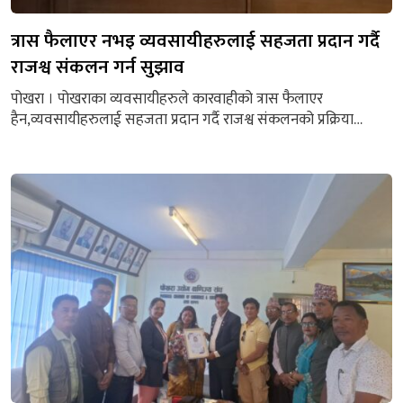
त्रास फैलाएर नभइ व्यवसायीहरुलाई सहजता प्रदान गर्दै
राजश्व संकलन गर्न सुझाव
पोखरा । पोखराका व्यवसायीहरुले कारवाहीको त्रास फैलाएर
हैन,व्यवसायीहरुलाई सहजता प्रदान गर्दै राजश्व संकलनको प्रक्रिया
अपनाउन सरकारलाई सुझाव दिएका छन् । व्यावसायिक नीति/ नियमहरु
कार्यान्वयनमा लैजाँदा आवश्यक तयारी गर्न तथा उद्योगी/ व्यवसायीलाई
मौका दिनुपर्ने माग पनि गरेका छन् । सरकारले बिक्रीयोग्य सेवा तथा
बस्तुको मूल्यसूची प्रष्ट राख्न निर्देशन जारी गरेको सन्दर्भमा उनीहरुले
न्यूनविजकीकरणका कारण त्यो काम...