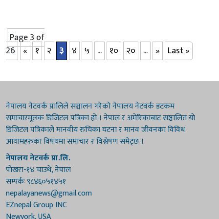
शनिबारसम्म ३६ लाख बढीको आलु बिक्री भएको छ । महोत्सवका रहेका
कृषि तथा अन्य व्यापारिक स्टल सबैबाट गरी ५ करोड बढीको कारोवार हुन
सफल भएको आयोजक विष्णुपादुका क्लवका अध्यक्ष वसन्तकुमार श्रेष्ठले
जानकारी दिए।...
Page 3 of
26
«
१
२
३
४
५
...
१०
२०
...
»
Last »
नेपालय नेटवर्क प्रालिले सञ्चालन गरेको नेपालय नेटवर्क डटकम
समाचारमूलक डिजिटल पत्रिका हो । नेपाल र अमेरिकाबाट सञ्चालित यो
डिजिटल पत्रिकाले मानवीय रुचिका घटना र मानव जीवनका विविध
आयामहरुका विषयमा समाचार र विश्लेषण समेट्छ ।
नेपालय नेटवर्क प्रा.लि.
पोखरा-१४ चाउथे, नेपाल
सम्पर्कः ९८४६०५१४५१
nepalayanews@gmail.com
EZnepal Group INC
Newyork, USA