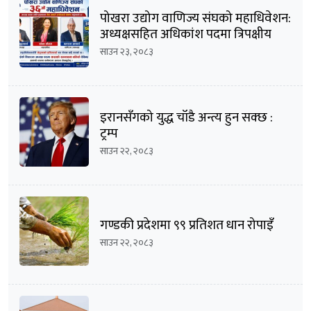
पोखरा उद्योग वाणिज्य संघको महाधिवेशन:
अध्यक्षसहित अधिकांश पदमा त्रिपक्षीय
भिडन्तको सम्भावना
साउन २३, २०८३
इरानसँगको युद्ध चाँडै अन्त्य हुन सक्छ :
ट्रम्प
साउन २२, २०८३
गण्डकी प्रदेशमा ९९ प्रतिशत धान रोपाइँ
साउन २२, २०८३