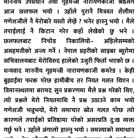
माननीय उपप्रधान तथा गृहमन्त्री नारायणकाजी श्रेष्ठसँग
आज छलफल भयो । उहाँले पुरानै मित्रवत शैलीमा
गणेशजीले नै मेरोबारे यस्तो लेख्ने ? भनेर हास्नु भयो । मैले
तपाईलाई नै किटान गरेर कहाँ लेखेको छु भने ।
छलफलबाट निचोड निकालियो– अहिलेसम्मको
असहमतीको अन्त्य गर्ने । नेपाल प्रहरीको साइबर ब्यूरोमा
सचिवालयबाट मेरोविरुद हालेको उजुरी फिर्ता भएको छ ।
धन्यवाद माननीय गृहमन्त्री नारायणकाजी कमरेड । केही
बुझाईमा फरक परेछ हामीबीच तर नियत गलत थिएन ।
विमानस्थलमा बरामद सुन प्रकरणमा मैले प्रश्न गरेको थिए,
त्यो प्रश्नले मेरो नियतमाथि नै प्रश्न उठाउने काम भयो
गणेशजी भन्नुभयो, मेरो समाचार स्रोत गलत परेछ त्यो
कारणले तपाईको प्रतिष्ठामा परेको असरप्रति दु:ख व्यक्त
गर्छु भने । उहाँले अंगालो हाल्नु भयो । समस्याको समाधान