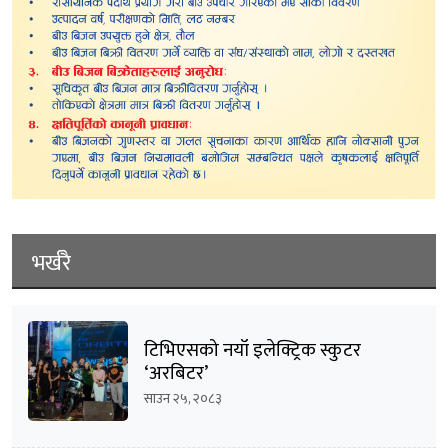
भर्खरै
टिभिएसको नयाँ इलेक्ट्रिक स्कुटर
‘अरबिटर’
साउन २५, २०८३