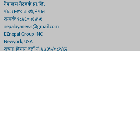
नेपालय नेटवर्क प्रा.लि.
पोखरा-१४ चाउथे, नेपाल
सम्पर्कः ९८४६०५१४५१
nepalayanews@gmail.com
EZnepal Group INC
Newyork, USA
सूचना विभाग दर्ता नं. ४७३५/०८१/८२
प्रेस काउन्सिल दर्ता नं. ४७३५/०८१/८२
हाम्रो टिम
संरक्षकः दुर्गाप्रसाद पौडेल, बुद्धिराज बराल
अध्यक्षः नारायणी घिमिरे
सम्पादकः विष्णुप्रसाद पौडेल [अमेरिका]
सम्पादकः माधवप्रसाद बराल
कार्यकारी सम्पादकः मनोहरि पौडेल
सह-सम्पादकः महेन्द्रशरण लामिछाने
संवाददाताः गौरी भट्टराई