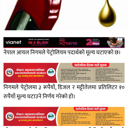
नेपाल आयल निगमले पेट्रोलियम पदार्थको मूल्य घटाएको छ।
निगमले पेट्रोलमा ३ रूपैयाँ, डिजल र मट्टीतेलमा प्रतिलिटर १०
रुपैयाँ मूल्य घटाउने निर्णय गरेको हो।