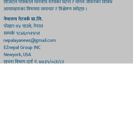
डिजिटल पत्रिकाले मानवीय रुचिका घटना र मानव जीवनका विविध
आयामहरुका विषयमा समाचार र विश्लेषण समेट्छ ।
नेपालय नेटवर्क प्रा.लि.
पोखरा-१४ चाउथे, नेपाल
सम्पर्कः ९८४६०५१४५१
nepalayanews@gmail.com
EZnepal Group INC
Newyork, USA
सूचना विभाग दर्ता नं. ४७३५/०८१/८२
प्रेस काउन्सिल दर्ता नं. ४७३५/०८१/८२
हाम्रो टिम
संरक्षकः दुर्गाप्रसाद पौडेल, बुद्धिराज बराल
अध्यक्षः नारायणी घिमिरे
सम्पादकः विष्णुप्रसाद पौडेल [अमेरिका]
सम्पादकः माधवप्रसाद बराल
कार्यकारी सम्पादकः मनोहरि पौडेल
सह-सम्पादकः महेन्द्रशरण लामिछाने
संवाददाताः गौरी भट्टराई