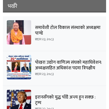
भर्खरै
समावेशी टोल विकास संस्थाको अध्यक्षमा
पाण्डे
साउन २३, २०८३
पोखरा उद्योग वाणिज्य संघको महाधिवेशन:
अध्यक्षसहित अधिकांश पदमा त्रिपक्षीय
भिडन्तको सम्भावना
साउन २३, २०८३
इरानसँगको युद्ध चाँडै अन्त्य हुन सक्छ :
ट्रम्प
साउन २२, २०८३