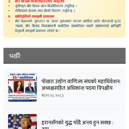
भर्खरै
पोखरा उद्योग वाणिज्य संघको महाधिवेशन:
अध्यक्षसहित अधिकांश पदमा त्रिपक्षीय
भिडन्तको सम्भावना
साउन २३, २०८३
इरानसँगको युद्ध चाँडै अन्त्य हुन सक्छ :