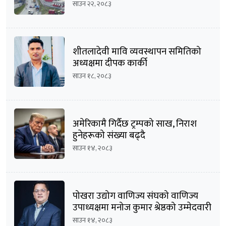
साउन २२, २०८३
शीतलादेवी मावि व्यवस्थापन समितिको
अध्यक्षमा दीपक कार्की
साउन १८, २०८३
अमेरिकामै गिर्दैछ ट्रम्पको साख, निराश
हुनेहरूको संख्या बढ्दै
साउन १४, २०८३
पोखरा उद्योग वाणिज्य संघको वाणिज्य
उपाध्यक्षमा मनोज कुमार श्रेष्ठको उम्मेदवारी
घोषणा
साउन १४, २०८३