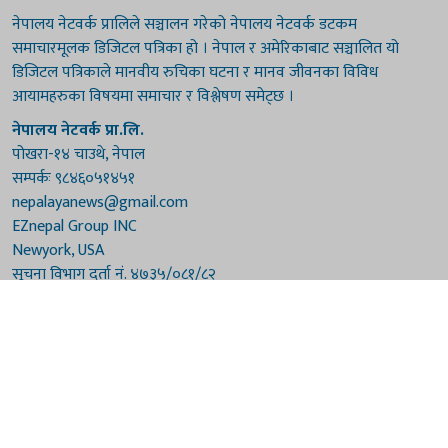
नेपालय नेटवर्क प्रालिले सञ्चालन गरेको नेपालय नेटवर्क डटकम
समाचारमूलक डिजिटल पत्रिका हो । नेपाल र अमेरिकाबाट सञ्चालित यो
डिजिटल पत्रिकाले मानवीय रुचिका घटना र मानव जीवनका विविध
आयामहरुका विषयमा समाचार र विश्लेषण समेट्छ ।
नेपालय नेटवर्क प्रा.लि.
पोखरा-१४ चाउथे, नेपाल
सम्पर्कः ९८४६०५१४५१
nepalayanews@gmail.com
EZnepal Group INC
Newyork, USA
सूचना विभाग दर्ता नं. ४७३५/०८१/८२
प्रेस काउन्सिल दर्ता नं. ४७३५/०८१/८२
हाम्रो टिम
संरक्षकः दुर्गाप्रसाद पौडेल, बुद्धिराज बराल
अध्यक्षः नारायणी घिमिरे
सम्पादकः विष्णुप्रसाद पौडेल [अमेरिका]
सम्पादकः माधवप्रसाद बराल
कार्यकारी सम्पादकः मनोहरि पौडेल