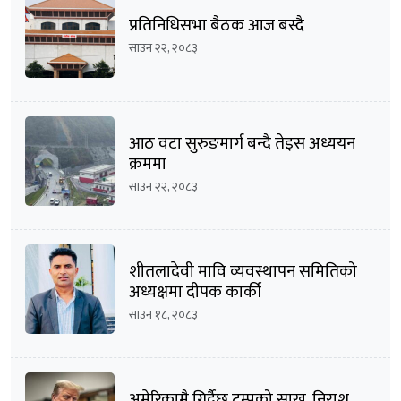
प्रतिनिधिसभा बैठक आज बस्दै
साउन २२, २०८३
आठ वटा सुरुङमार्ग बन्दै तेइस अध्ययन
क्रममा
साउन २२, २०८३
शीतलादेवी मावि व्यवस्थापन समितिको
अध्यक्षमा दीपक कार्की
साउन १८, २०८३
अमेरिकामै गिर्दैछ ट्रम्पको साख, निराश