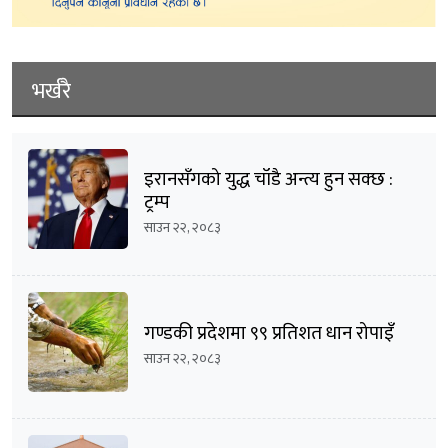
भर्खरै
इरानसँगको युद्ध चाँडै अन्त्य हुन सक्छ :
ट्रम्प
साउन २२, २०८३
गण्डकी प्रदेशमा ९९ प्रतिशत धान रोपाइँ
साउन २२, २०८३