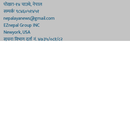
पोखरा-१४ चाउथे, नेपाल
सम्पर्कः ९८४६०५१४५१
nepalayanews@gmail.com
EZnepal Group INC
Newyork, USA
सूचना विभाग दर्ता नं. ४७३५/०८१/८२
प्रेस काउन्सिल दर्ता नं. ४७३५/०८१/८२
हाम्रो टिम
संरक्षकः दुर्गाप्रसाद पौडेल, बुद्धिराज बराल
अध्यक्षः नारायणी घिमिरे
सम्पादकः विष्णुप्रसाद पौडेल [अमेरिका]
सम्पादकः माधवप्रसाद बराल
कार्यकारी सम्पादकः मनोहरि पौडेल
सह-सम्पादकः महेन्द्रशरण लामिछाने
संवाददाताः गौरी भट्टराई
© 2026 Nepalaya News Network. Developed by
Sanil Shakya