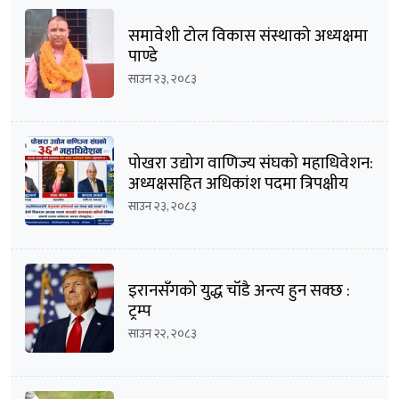
समावेशी टोल विकास संस्थाको अध्यक्षमा
पाण्डे
साउन २३, २०८३
पोखरा उद्योग वाणिज्य संघको महाधिवेशन:
अध्यक्षसहित अधिकांश पदमा त्रिपक्षीय
भिडन्तको सम्भावना
साउन २३, २०८३
इरानसँगको युद्ध चाँडै अन्त्य हुन सक्छ :
ट्रम्प
साउन २२, २०८३