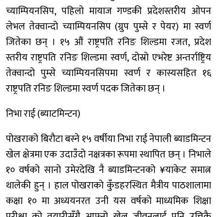
च्याम्पियनसिप, पहिलो मायाज गण्डकी प्रदेशस्तरीय ओपन
लेभल तेक्वान्दो च्याम्पियनसिप (ग्रुप पुम्से र पेयर) मा स्वर्ण
जितेका छन् । १५ औं राष्ट्रपति रनिङ शिल्डमा रजत, प्रदेश
स्तरीय राष्ट्रपति रनिङ शिल्डमा स्वर्ण, दोस्रो एभरेष्ट अन्तर्राष्ट्रिय
तेक्वान्दो पुम्से च्याम्पियनसिपमा स्वर्ण र कास्यसहित १६
राष्ट्रपति रनिङ शिल्डमा स्वर्ण पदक जितेका छन् ।
निभा राई (ब्याटमिन्टन)
पोखराको बिरौटा बस्ने १५ वर्षीया निभा राई नेपाली ब्याडमिन्टन
खेल क्षेत्रमा एक उदाउँदो नक्षत्रका रूपमा स्थापित छन् । निभाले
१० वर्षको सानो उमेरदेखि नै ब्याडमिन्टनको ¥याकेट समात्न
थालेकी हुन् । हाल पोखराको कुँडहरस्थित मैत्रीय पाठशालामा
कक्षा १० मा अध्ययनरत उनी यस वर्षको माध्यमिक शिक्षा
परीक्षा को तयारीसँगै आफ्नो खेल जीवनलाई पनि उत्तिकै