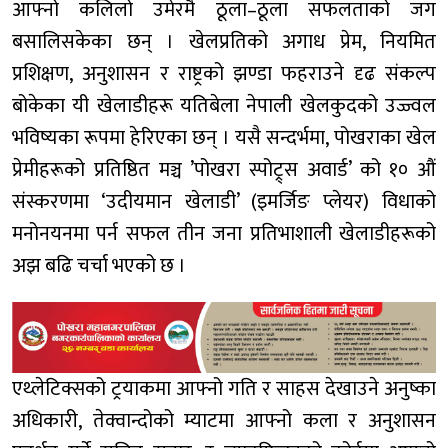
आफ्नो कलिलो उमेरमै ठूला–ठूला सफलताको जग
बसालिसकेका छन् । खेलप्रतिको अगाध प्रेम, नियमित
प्रशिक्षण, अनुशासन र राष्ट्रको झण्डा फहराउने दृढ संकल्प
बोकेका यी खेलाडीहरू यतिबेला नेपाली खेलकुदको उज्ज्वल
भविष्यका रूपमा हेरिएका छन् । यसै सन्दर्भमा, पोखराका खेल
प्रेमीहरूको प्रतिष्ठित मञ्च ’पोखरा स्पोट्र्स अवार्ड’ को १० औं
संस्करणमा ‘उदीयमान खेलाडी’ (इमर्जिङ प्लेयर) विधाको
मनोनयनमा पर्न सफल तीन जना प्रतिभाशाली खेलाडीहरूको
अझ बढि चर्चा भएको छ ।
एथ्लेटिक्सको ट्रयाकमा आफ्नो गति र साहस देखाउने अनुष्का
अधिकारी, तेक्वान्दोको म्याटमा आफ्नो कला र अनुशासन