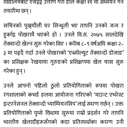
विद्यालयबाट एसईई उत्तीर्ण गरी हाल कक्षा ११ मा अध्ययन गर्ने
तयारीमा छन् ।
सचिनको पुख्र्यौली घर सिन्धुली भए तापनि उनको जन्म र
हुर्काइ पोखरामै भएको हो । उनले वि.सं. २०७५ सालदेखि
तेक्वान्दो खेल्न सुरु गरेका थिए । करिब ८–९ वर्षअघि कक्षा २–
३ मा पढ्दै गर्दा उनले पोखराको ‘एब्सोल्युट तेक्वान्दो डोजाङ’
का प्रशिक्षक रेखमाया गुरुङको प्रशिक्षणमा खेल यात्रा सुरु
गरेका हुन् ।
उनले आफ्नो पहिलो ठुलो प्रतियोगिताको रूपमा पोखरा
रंगशालाको कभर्ड हलमा आयोजना गरिएको ‘माउन्ट एभरेस्ट
इन्टरनेसनल तेक्वान्दो च्याम्पियनसिप’ लाई स्मरण गर्छन् । उक्त
प्रतियोगिताको पुम्से विधामा सुरुमा राम्रो प्रदर्शन गरे तापनि
भारतीय खेलाडीहरूसँगको कडा प्रतिस्पर्धाका कारण उनी