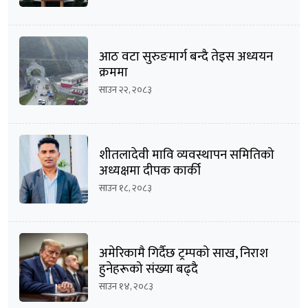
आठ वटा सुरुङमार्ग बन्दै तेइस अध्ययन
क्रममा
साउन २२, २०८३
शीतलादेवी मावि व्यवस्थापन समितिको
अध्यक्षमा दीपक कार्की
साउन १८, २०८३
अमेरिकामै गिर्दैछ ट्रम्पको साख, निराश
हुनेहरूको संख्या बढ्दै
साउन १४, २०८३