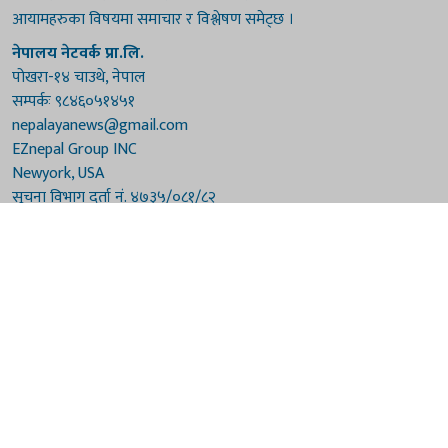
आयामहरुका विषयमा समाचार र विश्लेषण समेट्छ ।
नेपालय नेटवर्क प्रा.लि.
पोखरा-१४ चाउथे, नेपाल
सम्पर्कः ९८४६०५१४५१
nepalayanews@gmail.com
EZnepal Group INC
Newyork, USA
सूचना विभाग दर्ता नं. ४७३५/०८१/८२
प्रेस काउन्सिल दर्ता नं. ४७३५/०८१/८२
हाम्रो टिम
संरक्षकः दुर्गाप्रसाद पौडेल, बुद्धिराज बराल
अध्यक्षः नारायणी घिमिरे
सम्पादकः विष्णुप्रसाद पौडेल [अमेरिका]
सम्पादकः माधवप्रसाद बराल
कार्यकारी सम्पादकः मनोहरि पौडेल
सह-सम्पादकः महेन्द्रशरण लामिछाने
संवाददाताः गौरी भट्टराई