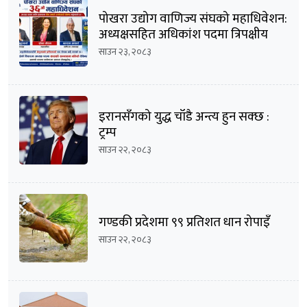
पोखरा उद्योग वाणिज्य संघको महाधिवेशन:
अध्यक्षसहित अधिकांश पदमा त्रिपक्षीय
भिडन्तको सम्भावना
साउन २३, २०८३
इरानसँगको युद्ध चाँडै अन्त्य हुन सक्छ :
ट्रम्प
साउन २२, २०८३
गण्डकी प्रदेशमा ९९ प्रतिशत धान रोपाइँ
साउन २२, २०८३