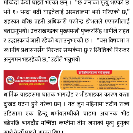
मच्चिँदा कैयौँ घाइते भएका छन् । “छ जनाको मृत्यु भएको छ
भने १० भन्दा बढी घाइतेलाई अस्पतालमा भर्ना गरिएको छ,”
शहरका वरिष्ठ प्रहरी अधिकारी परमेन्द्र डोभलले एएफपीलाई
बताउनुभयो। उत्तराखण्डका मुख्यमन्त्री पुष्करसिंह धामीले राहत
र उद्धारकार्य जारी रहेको बताउनुभएको छ । “यस विषयमा म
स्थानीय प्रशासनसँग निरन्तर सम्पर्कमा छु र स्थितिको निरन्तर
अनुगमन भइरहेको छ,” उहाँले भन्नुभयो।
धार्मिक चाडहरूमा घातक भागदौड र भीडभाडका कारण यस्ता
दुःखद घटना हुने गरेका छन् । गत जुन महिनामा तटीय राज्य
उडिसामा एक हिन्दू धर्मावलम्बीको चाडमा अचानक भीड
बढेपछि भागदौड मच्चिँदा कम्तीमा तीन जनाको मृत्यु हुनुका
साथै कैयौँ घाइते भएका थिए ।