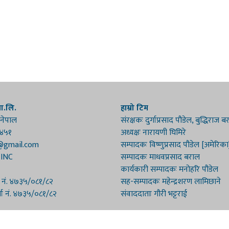
रा.लि.
हाम्रो टिम
 नेपाल
संरक्षकः दुर्गाप्रसाद पौडेल, बुद्धिराज 
१४५१
अध्यक्षः नारायणी घिमिरे
@gmail.com
सम्पादकः विष्णुप्रसाद पौडेल [अमेरिका
 INC
सम्पादकः माधवप्रसाद बराल
कार्यकारी सम्पादकः मनोहरि पौडेल
ा नं. ४७३५/०८१/८२
सह-सम्पादकः महेन्द्रशरण लामिछाने
्ता नं. ४७३५/०८१/८२
संवाददाताः गौरी भट्टराई