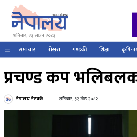
शनिबार, २३ साउन २०८३
समाचार
पोखरा
गण्डकी
शिक्षा
कृषि-पर
प्रचण्ड कप भलिबल
नेपालय नेटवर्क
शनिबार, ३२ जेठ २०८२