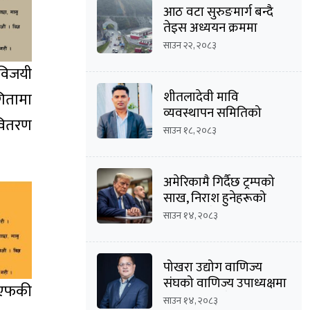
आठ वटा सुरुङमार्ग बन्दै
तेइस अध्ययन क्रममा
साउन २२, २०८३
 विजयी
शीतलादेवी मावि
गितामा
व्यवस्थापन समितिको
 वितरण
अध्यक्षमा दीपक कार्की
साउन १८, २०८३
अमेरिकामै गिर्दैछ ट्रम्पको
साख, निराश हुनेहरूको
संख्या बढ्दै
साउन १४, २०८३
पोखरा उद्योग वाणिज्य
संघको वाणिज्य उपाध्यक्षमा
पिएफकी
मनोज कुमार श्रेष्ठको
साउन १४, २०८३