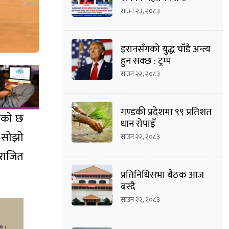
अध्यक्षसहित अधिकांश
साउन २३, २०८३
पदमा त्रिपक्षीय भिडन्तको
सम्भावना
इरानसँगको युद्ध चाँडै अन्त्य
हुन सक्छ : ट्रम्प
साउन २२, २०८३
गण्डकी प्रदेशमा ९९ प्रतिशत
तेको छ
धान रोपाइँ
 सोझो
साउन २२, २०८३
राजित
प्रतिनिधिसभा बैठक आज
बस्दै
साउन २२, २०८३