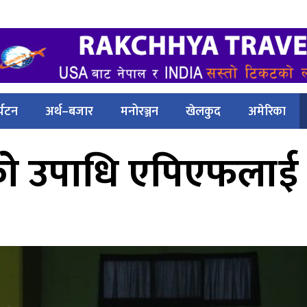
्यटन
अर्थ–बजार
मनोरञ्जन
खेलकुद
अमेरिका
को उपाधि एपिएफलाई