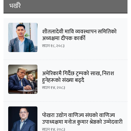
भर्खरै
शीतलादेवी मावि व्यवस्थापन समितिको
अध्यक्षमा दीपक कार्की
साउन १८, २०८३
अमेरिकामै गिर्दैछ ट्रम्पको साख, निराश
हुनेहरूको संख्या बढ्दै
साउन १४, २०८३
पोखरा उद्योग वाणिज्य संघको वाणिज्य
उपाध्यक्षमा मनोज कुमार श्रेष्ठको उम्मेदवारी
घोषणा
साउन १४, २०८३