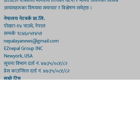
डिजिटल पत्रिकाले मानवीय रुचिका घटना र मानव जीवनका विविध
आयामहरुका विषयमा समाचार र विश्लेषण समेट्छ ।
नेपालय नेटवर्क प्रा.लि.
पोखरा-१४ चाउथे, नेपाल
सम्पर्कः ९८४६०५१४५१
nepalayanews@gmail.com
EZnepal Group INC
Newyork, USA
सूचना विभाग दर्ता नं. ४७३५/०८१/८२
प्रेस काउन्सिल दर्ता नं. ४७३५/०८१/८२
हाम्रो टिम
संरक्षकः दुर्गाप्रसाद पौडेल, बुद्धिराज बराल
अध्यक्षः नारायणी घिमिरे
सम्पादकः विष्णुप्रसाद पौडेल [अमेरिका]
सम्पादकः माधवप्रसाद बराल
कार्यकारी सम्पादकः मनोहरि पौडेल
सह-सम्पादकः महेन्द्रशरण लामिछाने
संवाददाताः गौरी भट्टराई