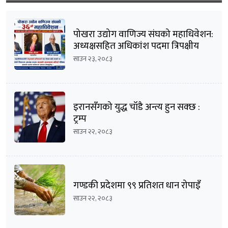
पोखरा उद्योग वाणिज्य संघको महाधिवेशन:
अध्यक्षसहित अधिकांश पदमा त्रिपक्षीय
भिडन्तको सम्भावना
साउन २३, २०८३
इरानसँगको युद्ध चाँडै अन्त्य हुन सक्छ :
ट्रम्प
साउन २२, २०८३
गण्डकी प्रदेशमा ९९ प्रतिशत धान रोपाइँ
साउन २२, २०८३