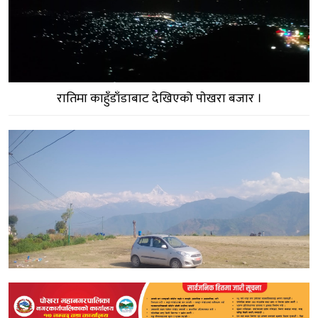
रातिमा काहुँडाँडाबाट देखिएको पाेखरा बजार ।