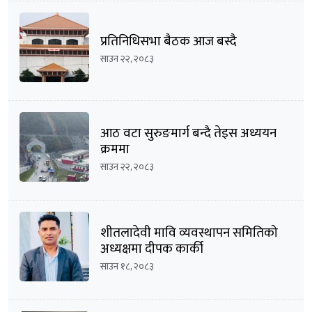
प्रतिनिधिसभा बैठक आज बस्दै
साउन २२, २०८३
आठ वटा सुरुङमार्ग बन्दै तेइस अध्ययन
क्रममा
साउन २२, २०८३
शीतलादेवी मावि व्यवस्थापन समितिको
अध्यक्षमा दीपक कार्की
साउन १८, २०८३