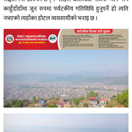
काहुँडाँडाँमा जुन रुपमा पर्यटकीय गतिविधि हुनुपर्ने हाे त्यति
नभएकाे त्यहाँका हाेटल व्यवसायीकाे भनाइ छ ।