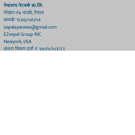
नेपालय नेटवर्क प्रा.लि.
पोखरा-१४ चाउथे, नेपाल
सम्पर्कः ९८४६०५१४५१
nepalayanews@gmail.com
EZnepal Group INC
Newyork, USA
सूचना विभाग दर्ता नं. ४७३५/०८१/८२
प्रेस काउन्सिल दर्ता नं. ४७३५/०८१/८२
हाम्रो टिम
संरक्षकः दुर्गाप्रसाद पौडेल, बुद्धिराज बराल
अध्यक्षः नारायणी घिमिरे
सम्पादकः विष्णुप्रसाद पौडेल [अमेरिका]
सम्पादकः माधवप्रसाद बराल
कार्यकारी सम्पादकः मनोहरि पौडेल
सह-सम्पादकः महेन्द्रशरण लामिछाने
संवाददाताः गौरी भट्टराई