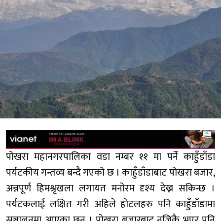
पोखरा महानगरपालिका वडा नम्बर ११ मा पर्ने काहुँडाँडा
पर्यटकीय गन्तव्य बन्दै गएको छ । काहुँडाँडाबाट पोखरा बजार,
अन्नपूर्ण हिमश्रृखला लगायत मनोरम दृश्य देख्न सकिन्छ ।
पर्यटकलाई लक्षित गरी अहिले होटलहरु पनि काहुँडाँडामा
सञ्चालनमा आएका छन् । पाेखरा बजारबाट नजिकै भएर पनि