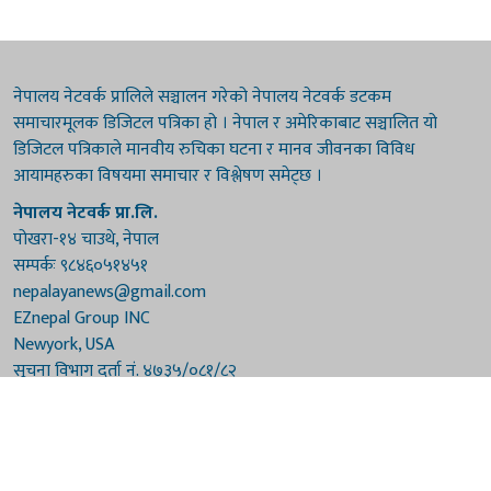
नेपालय नेटवर्क प्रालिले सञ्चालन गरेको नेपालय नेटवर्क डटकम
समाचारमूलक डिजिटल पत्रिका हो । नेपाल र अमेरिकाबाट सञ्चालित यो
डिजिटल पत्रिकाले मानवीय रुचिका घटना र मानव जीवनका विविध
आयामहरुका विषयमा समाचार र विश्लेषण समेट्छ ।
नेपालय नेटवर्क प्रा.लि.
पोखरा-१४ चाउथे, नेपाल
सम्पर्कः ९८४६०५१४५१
nepalayanews@gmail.com
EZnepal Group INC
Newyork, USA
सूचना विभाग दर्ता नं. ४७३५/०८१/८२
प्रेस काउन्सिल दर्ता नं. ४७३५/०८१/८२
हाम्रो टिम
संरक्षकः दुर्गाप्रसाद पौडेल, बुद्धिराज बराल
अध्यक्षः नारायणी घिमिरे