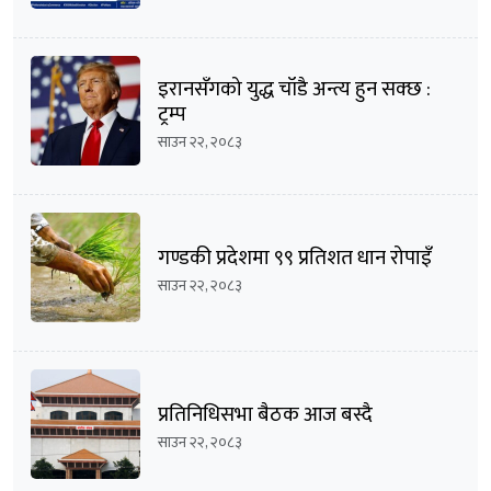
इरानसँगको युद्ध चाँडै अन्त्य हुन सक्छ :
ट्रम्प
साउन २२, २०८३
गण्डकी प्रदेशमा ९९ प्रतिशत धान रोपाइँ
साउन २२, २०८३
प्रतिनिधिसभा बैठक आज बस्दै
साउन २२, २०८३