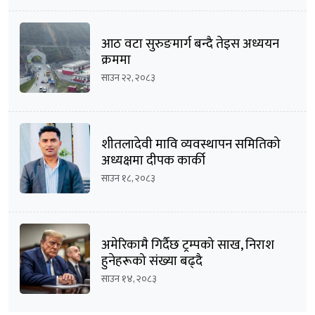
आठ वटा सुरुङमार्ग बन्दै तेइस अध्ययन
क्रममा
साउन २२, २०८३
शीतलादेवी मावि व्यवस्थापन समितिको
अध्यक्षमा दीपक कार्की
साउन १८, २०८३
अमेरिकामै गिर्दैछ ट्रम्पको साख, निराश
हुनेहरूको संख्या बढ्दै
साउन १४, २०८३